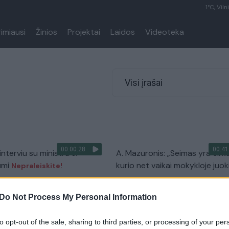
1°C, Viln
rimiausi
Žinios
Projektai
Laidos
Videoteka
Visi įrašai
00:00:28
00:41
 interviu su ministru J.
A. Mazuronis: „Seimas yra cirka
umi
kurio net vaikai mokykloje juoki
Nepraleiskite!
Verta pažiūrėti
Laidos
|
NeSpaudai
Do Not Process My Personal Information
to opt-out of the sale, sharing to third parties, or processing of your per
00:00:26
00:45