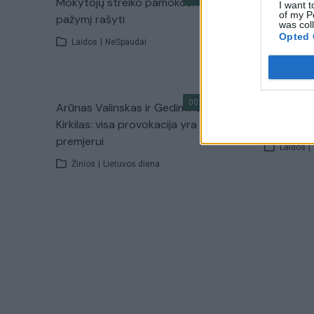
Mokytojų streiko pamokos: kam kokį
Diskusija
I want t
of my P
pažymį rašyti
pusei
Ne 
was col
Opted 
Laidos
|
NeSpaudai
Laidos
|
00:47:33
Arūnas Valinskas ir Gediminas
Nesurežis
Kirkilas: visa provokacija yra nauda
Ne spaud
premjerui
Laidos
|
Žinios
|
Lietuvos diena