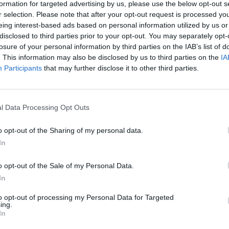
i kritiškas, skaidrus ir
Gintautas Paluckas: „Lūkesčiai
formation for targeted advertising by us, please use the below opt-out s
 žvilgsnis į valdžios
Seime visada didesni už realyb
r selection. Please note that after your opt-out request is processed y
ą
eing interest-based ads based on personal information utilized by us or
Laida #NeSpaudai
Laidos
|
NeSpaudai
disclosed to third parties prior to your opt-out. You may separately opt-
Verta pažiūrėti
losure of your personal information by third parties on the IAB’s list of
. This information may also be disclosed by us to third parties on the
IA
Participants
that may further disclose it to other third parties.
00:44:29
00:45
nskienė: „Frakcija pavargo
Buvę parlamento vadovai paž
ro Pranckiečio pareiškimų“
patarimų V. Pranckiečiui – rag
nepasiduoti
NeSpaudai
l Data Processing Opt Outs
Laidos
|
NeSpaudai
o opt-out of the Sharing of my personal data.
In
00:45:20
00:40
las pasakė, kas sutrukdytų
T. Tomilinas dėl persigalvojimo
i laimėti rinkimus ir kas
pasitraukti: prieš rinkimus aš
o opt-out of the Sale of my Personal Data.
 trukdo I. Šimonytei
nesipriešinau
In
NeSpaudai
Laidos
|
NeSpaudai
to opt-out of processing my Personal Data for Targeted
ing.
In
00:00:22
00:48