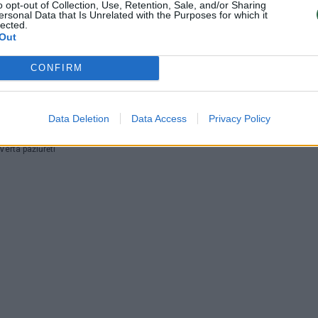
 skirta nematomai įvykių
Virginijus Sinkevičius apie teisėj
o opt-out of Collection, Use, Retention, Sale, and/or Sharing
ersonal Data that Is Unrelated with the Purposes for which it
advokatų skandalą: seniai buv
spaudai
lected.
kalbama
Out
Verta pažiūrėti
Žinios
|
Lietuvos diena
CONFIRM
00:00:33
uotos politinės diskusijos
Data Deletion
Data Access
Privacy Policy
ai
Verta pažiūrėti