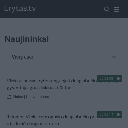
Naujininkai
Visi įrašai
00:02:58
Vilniaus savivaldybė reaguoja į daugiabučio sprogimą:
gyventojai gaus laikinus būstus
Žinios
|
Lietuvos diena
00:06:14
Tiriamos Vilniuje sprogusio daugiabučio priežastys:
atskleidė daugiau detalių