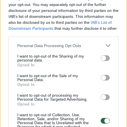
00:00:50
Už nužudymą ir seksualinius nusikaltimus teistas vyras
your opt-out. You may separately opt-out of the further
disclosure of your personal information by third parties on the
Vilniuje įkliuvo dar sykį
IAB’s list of downstream participants. This information may
Žinios
|
Kriminalai
also be disclosed by us to third parties on the
IAB’s List of
Downstream Participants
that may further disclose it to other
third parties.
00:00:27
Žiūrovas nufilmavo stotelėje plušančius kriminalistus –
Personal Data Processing Opt Outs
tai nieko gero nežada
I want to opt-out of the Sharing of my
Žinios
|
Videobumas
personal data.
Opted In
00:00:40
Vilniuje užsidegė atliekų sandėlis, gyventojai raginami
I want to opt-out of the Sale of my
Personal Data.
vengti būti lauke
Opted In
Žinios
|
Lietuvos diena
I want to opt-out of processing my
Personal Data for Targeted Advertising.
Opted In
Naujininkuose siautėjo girtas vyras, apšaudė žmones
I want to opt-out of Collection, Use,
Retention, Sale, and/or Sharing of my
Žinios
|
Kriminalai
Personal Data that Is Unrelated with the
Purposes for which it was collected.