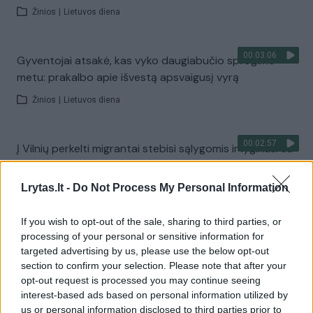
Žinios
|
Lietuvos diena
00:03:06
Gyventojai atsakė, kas vyko daugiabučio sprogimo
metu: prakalbo apie išvestą apsvaigusį vyrą
Žinios
|
Lietuvos diena
00:02:57
Į Vilnių perkelti migrantai stebisi sąlygomis ir lyginasi su
kaliniais: nori daugiau pasiūlymų iš valdžios
Lrytas.lt -
Do Not Process My Personal Information
Žinios
|
Lietuvos diena
If you wish to opt-out of the sale, sharing to third parties, or
00:03:31
Migrantų perkėlimas į sostinę gali užsitęsti: būsimuose
processing of your personal or sensitive information for
targeted advertising by us, please use the below opt-out
namuose šmirinėja žiurkės ir tarakonai
section to confirm your selection. Please note that after your
Žinios
|
Lietuvos diena
opt-out request is processed you may continue seeing
interest-based ads based on personal information utilized by
us or personal information disclosed to third parties prior to