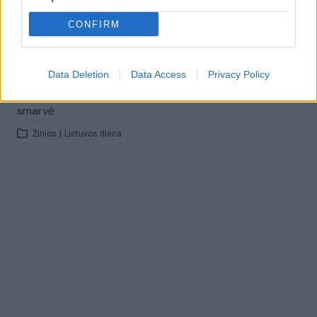
Italijoje atidarytas muziejus kuriame eksponuojamas
mėšlas
CONFIRM
Žinios
|
Pasaulis
Data Deletion
Data Access
Privacy Policy
Kauno rajone – žmonių planus keičianti ir pykinanti
smarvė
Žinios
|
Lietuvos diena