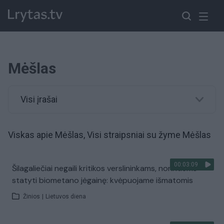
Mėšlas
Visi įrašai
Viskas apie Mėšlas, Visi straipsniai su žyme Mėšlas
00:03:09
Šilagaliečiai negaili kritikos verslininkams, norintiems
statyti biometano jėgainę: kvėpuojame išmatomis
Žinios
|
Lietuvos diena