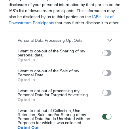
disclosure of your personal information by third parties on the
IAB’s list of downstream participants. This information may
Rusijos skulptorius metų simbolį gaidį pastatė iš mėšlo
also be disclosed by us to third parties on the
IAB’s List of
Downstream Participants
that may further disclose it to other
Žinios
|
Pasaulis
third parties.
Personal Data Processing Opt Outs
Ūkininko įžūlumas: srutomis užleido kaimynus
I want to opt-out of the Sharing of my
Žinios
|
Lietuvos diena
personal data.
Opted In
I want to opt-out of the Sale of my
Smarvės bijantys Žiežmarių gyventojai bėgo mėšlo keliu
Personal Data.
Opted In
Žinios
|
Lietuvos diena
I want to opt-out of processing my
Personal Data for Targeted Advertising.
Opted In
Meno akibrokštai: Italijoje atidarytas mėšlo muziejus
I want to opt-out of Collection, Use,
Žinios
|
Pasaulis
Retention, Sale, and/or Sharing of my
Personal Data that Is Unrelated with the
Purposes for which it was collected.
Opted Out