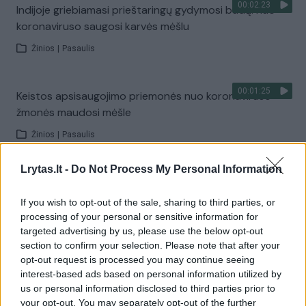
00:02:23
Indijoje griebiamasi prieštaringų gydymosi būdų: nuo
koronaviruso saugosi karvės mėšlu
Žinios
|
Pasaulis
00:01:25
Keistos apsisaugojimo priemonės nuo koronaviruso –
žmonės maudosi mėšle
Žinios
|
Pasaulis
Lrytas.lt -
Do Not Process My Personal Information
00:04:28
Tręšti laukus būtina atsakingai
If you wish to opt-out of the sale, sharing to third parties, or
Žinios
|
Lietuvos diena
processing of your personal or sensitive information for
targeted advertising by us, please use the below opt-out
section to confirm your selection. Please note that after your
00:10:59
Kas yra mėšlo separatorius ir kuo jis naudingas
opt-out request is processed you may continue seeing
auginant galvijus?
interest-based ads based on personal information utilized by
us or personal information disclosed to third parties prior to
Laidos
|
Kaimo akademija
your opt-out. You may separately opt-out of the further