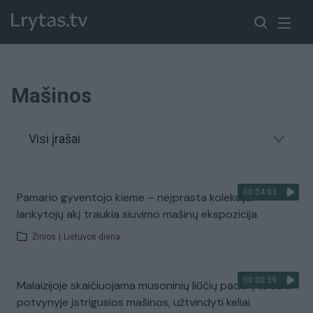
Mašinos
Visi įrašai
00:04:03
Pamario gyventojo kieme – neįprasta kolekcija:
lankytojų akį traukia siuvimo mašinų ekspozicija
Žinios
|
Lietuvos diena
00:00:39
Malaizijoje skaičiuojama musoninių liūčių padaryta žala:
potvynyje įstrigusios mašinos, užtvindyti keliai