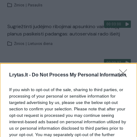
Žinios
|
Pasaulis
00:03:00
Sugriežtinti judėjimo ribojimai apsunkino vairuotojų
planus pasikeisti padangas: autoservisai rado išeitį
Žinios
|
Lietuvos diena
00:00:37
Policija prašo pagalbos: ar atpažįstate šiuos vyrus?
Lrytas.lt -
Do Not Process My Personal Information
Žinios
|
Kriminalai
If you wish to opt-out of the sale, sharing to third parties, or
00:01:11
Galinga potvynio srovė nuplovė du furgonus, vienas iš
processing of your personal or sensitive information for
targeted advertising by us, please use the below opt-out
jų atsitrenkė į namo tvorą
section to confirm your selection. Please note that after your
Žinios
|
Pasaulis
opt-out request is processed you may continue seeing
interest-based ads based on personal information utilized by
us or personal information disclosed to third parties prior to
00:00:22
„Eneos 1006 km lenktynėse“ šonaslydžio lenktynininkų
your opt-out. You may separately opt-out of the further