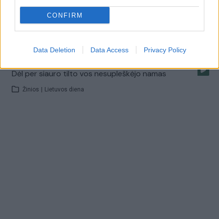
CONFIRM
Šokiruojantys vaizdai: laidos operatorius vos nežuvo
Žinios
|
Auto
Data Deletion
Data Access
Privacy Policy
Dėl per siauro tilto vos nesupleškėjo namas
Žinios
|
Lietuvos diena