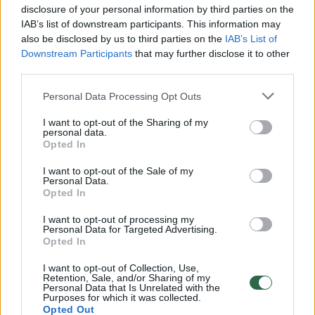
disclosure of your personal information by third parties on the
šėlsmas
IAB’s list of downstream participants. This information may
Žinios
|
Auto
also be disclosed by us to third parties on the
IAB’s List of
Downstream Participants
that may further disclose it to other
third parties.
00:01:03
Atidarytas grybų fabrikas, kuriame šeimininkauja
Personal Data Processing Opt Outs
robotai
I want to opt-out of the Sharing of my
Žinios
|
Verslas
personal data.
Opted In
Nežymėto policijos „Audi“ įranga už 35 tūkst. eurų
I want to opt-out of the Sale of my
Personal Data.
pričiups ne tik greičio mėgėjus
Opted In
Žinios
|
Lietuvos diena
I want to opt-out of processing my
Personal Data for Targeted Advertising.
Opted In
Pasaulį stebina neįprasta buvusio lenktynininko
I want to opt-out of Collection, Use,
kolekcija
Retention, Sale, and/or Sharing of my
Personal Data that Is Unrelated with the
Purposes for which it was collected.
Žinios
|
Pasaulis
Opted Out