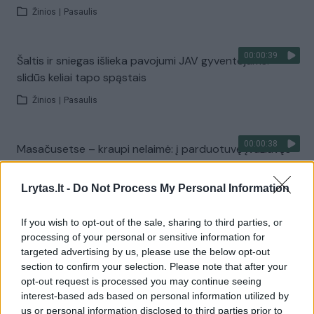
Žinios
|
Pasaulis
00:00:39
Šaltis ir sniegas išlieka pavojumi JAV gyventojams:
slidūs keliai tapo spąstais
Žinios
|
Pasaulis
00:00:38
Masačusetse – kraupi nelaimė: į parduotuvę įvažiavęs
visureigis partrenkė mažiausiai 16 žmonių
Lrytas.lt -
Do Not Process My Personal Information
Žinios
|
Pasaulis
If you wish to opt-out of the sale, sharing to third parties, or
00:00:33
Masačusetsą užklupo didelė audra: iš įstrigusių
processing of your personal or sensitive information for
targeted advertising by us, please use the below opt-out
automobilių teko gelbėti žmones
section to confirm your selection. Please note that after your
Žinios
|
Pasaulis
opt-out request is processed you may continue seeing
interest-based ads based on personal information utilized by
us or personal information disclosed to third parties prior to