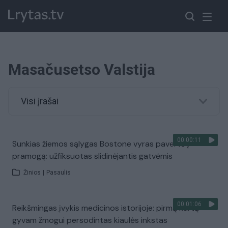
Masačusetso Valstija
Visi įrašai
00:00:11
Sunkias žiemos sąlygas Bostone vyras pavertė į
pramogą: užfiksuotas slidinėjantis gatvėmis
Žinios
|
Pasaulis
00:01:06
Reikšmingas įvykis medicinos istorijoje: pirmą kartą
gyvam žmogui persodintas kiaulės inkstas