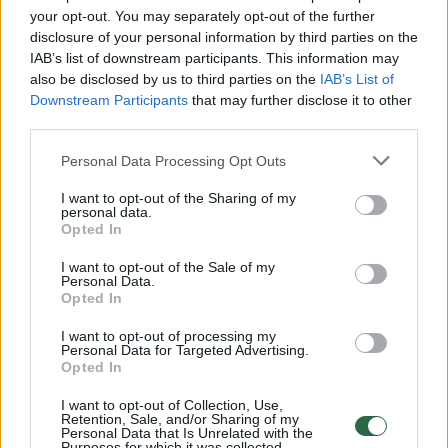
00:00:54
Per plauką nuo nelaimės: vairuotojui pasisekė tik
your opt-out. You may separately opt-out of the further
disclosure of your personal information by third parties on the
stebuklo dėka
IAB’s list of downstream participants. This information may
Žinios
|
Pasaulis
also be disclosed by us to third parties on the
IAB’s List of
Downstream Participants
that may further disclose it to other
third parties.
00:00:37
Ekonomistams įteikta Nobelio premija: nustatė kaip
Personal Data Processing Opt Outs
kovoti su skurdu
I want to opt-out of the Sharing of my
Žinios
|
Pasaulis
personal data.
Opted In
Donaldas Trumpas: kai susitvarkysiu, imsiuosi Hillary
I want to opt-out of the Sale of my
Personal Data.
Clinton
Opted In
Žinios
|
Pasaulis
I want to opt-out of processing my
Personal Data for Targeted Advertising.
Opted In
Išdykaujančius vaikus parbloškė staiga virtęs galingas
I want to opt-out of Collection, Use,
medis
Retention, Sale, and/or Sharing of my
Personal Data that Is Unrelated with the
Purposes for which it was collected.