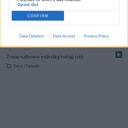
Žinios
|
Pasaulis
Opted Out
CONFIRM
JAV mokykla nuo šaudynių saugosi kaip Irake ir
Afganistane
Data Deletion
Data Access
Privacy Policy
Žinios
|
Pasaulis
Žvejai nufilmavo milžinišką baltąjį ryklį
Žinios
|
Pasaulis