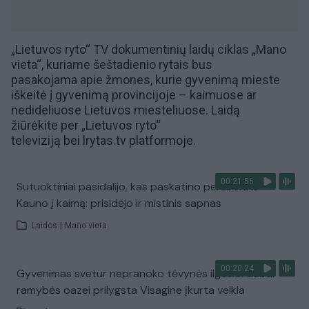
„Lietuvos ryto“ TV
dokumentinių laidų ciklas „Mano
vieta“, kuriame šeštadienio rytais bus
pasakojama apie žmones, kurie gyvenimą mieste
iškeitė į gyvenimą
provincijoje
– kaimuose ar
nedideliuose Lietuvos miesteliuose. Laidą
žiūrėkite per
„Lietuvos ryto“
televiziją
bei
lrytas.tv
platformoje.
00:21:56
Sutuoktiniai pasidalijo, kas paskatino persikelti iš
Kauno į kaimą: prisidėjo ir mistinis sapnas
Laidos
|
Mano vieta
00:20:24
Gyvenimas svetur nepranoko tėvynės ilgesio: dabar
ramybės oazei prilygsta Visagine įkurta veikla