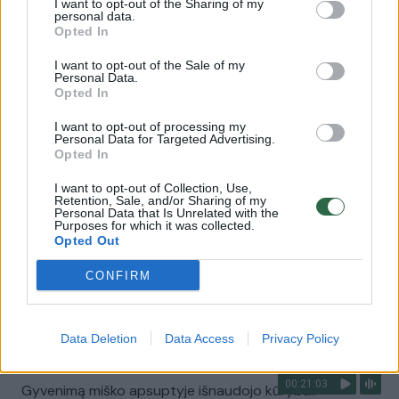
I want to opt-out of the Sharing of my
personal data.
Opted In
00:21:57
Kaime atrado širdies ramybę ir įkūrė verslą: viskas
I want to opt-out of the Sale of my
prasidėjo nuo nuotraukos soc. tinkluose
Personal Data.
Opted In
Laidos
|
Mano vieta
I want to opt-out of processing my
Personal Data for Targeted Advertising.
Opted In
00:21:48
Šeimą sukūrę žmonės atsikraustė į kaimą: nusprendė
atidaryti parduotuvę vietiniams ir svečiams
I want to opt-out of Collection, Use,
Retention, Sale, and/or Sharing of my
Personal Data that Is Unrelated with the
Laidos
|
Mano vieta
Purposes for which it was collected.
Opted Out
00:21:46
CONFIRM
Persikraustymas į kaimą pakeitė kelis įpročius – retas
plastiko naudojimas nebekelia kaltės jausmo
Laidos
|
Mano vieta
Data Deletion
Data Access
Privacy Policy
00:21:03
Gyvenimą miško apsuptyje išnaudojo kūrybai: