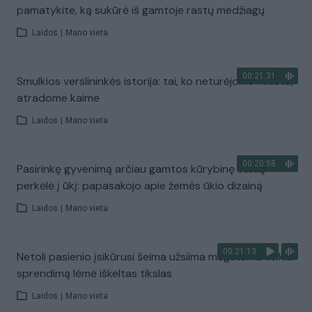
pamatykite, ką sukūrė iš gamtoje rastų medžiagų
Laidos
|
Mano vieta
00:21:31
Smulkios verslininkės istorija: tai, ko neturėjome mieste,
atradome kaime
Laidos
|
Mano vieta
00:20:58
Pasirinkę gyvenimą arčiau gamtos kūrybinę veiklą
perkėlė į ūkį: papasakojo apie žemės ūkio dizainą
Laidos
|
Mano vieta
00:21:13
Netoli pasienio įsikūrusi šeima užsiima mėgstama veikla:
sprendimą lėmė iškeltas tikslas
Laidos
|
Mano vieta