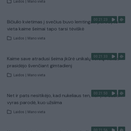
Laidos
|
Mano vieta
00:21:23
Bičiulio kvietimas į svečius buvo lemtingas: parodyta
vieta kaime šeimai tapo tarsi tėviškė
Laidos
|
Mano vieta
00:21:33
Kaime save atradusi šeima įkūrė unikalų verslą: viskas
prasidėjo švenčiant gimtadienį
Laidos
|
Mano vieta
00:21:50
Net ir pats nesitikėjo, kad nukeliaus ten, kur yra dabar:
vyras parodė, kuo užsiima
Laidos
|
Mano vieta
00:21:56