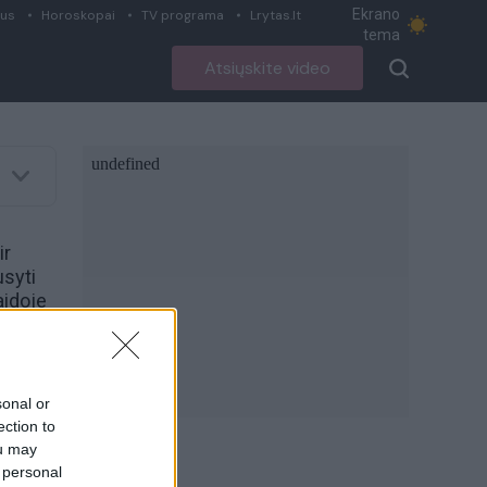
Ekrano
ius
Horoskopai
TV programa
Lrytas.lt
tema
Atsiųskite video
ir
usyti
aidoje
s
inės
sonal or
ection to
ou may
 personal