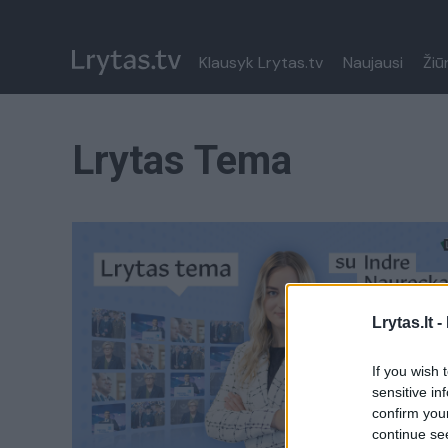
Klausyk Lrytas.tv
Naujausi
Žiū
Lrytas Tema
Lrytas.lt -
If you wish 
sensitive in
confirm you
continue se