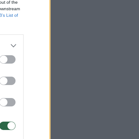
out of the
 downstream
B’s List of
 D.
.