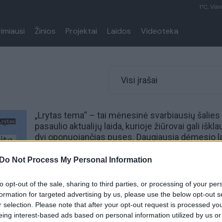
1°C, Viln
rimiausi
Žinios
Projektai
Laidos
Videoteka
Visi įrašai
„Lrytas tema“ – tai mėnesinė svarbiausių šalies 
pasaulio aktualijų laida, kurioje žiūrovai gali iškla
dvi oponuojančias puses. Daugiausia dėmesio l
skiriama saugumo temoms, tačiau taip pat laido
metu analizuojamos ir svarbiausios šalies polit
Do Not Process My Personal Information
aktualijos. Laidą žiūrėkite antradienį 19 valandą.
to opt-out of the sale, sharing to third parties, or processing of your per
formation for targeted advertising by us, please use the below opt-out s
r selection. Please note that after your opt-out request is processed y
eing interest-based ads based on personal information utilized by us or