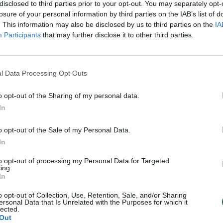
disclosed to third parties prior to your opt-out. You may separately opt-
losure of your personal information by third parties on the IAB’s list of
. This information may also be disclosed by us to third parties on the
IA
00:34:12
00:26:59
nė – apie lemtingą vizitą
Artėjant „Zapad“ pratyboms –
Participants
that may further disclose it to other third parties.
usėdą ir kodėl mainai tapo
Šakalienės žinia: kodėl keitėsi A
ami
Lukašenkos planas?
l Data Processing Opt Outs
Lrytas tema
Laidos
|
Lrytas tema
o opt-out of the Sharing of my personal data.
In
o opt-out of the Sale of my Personal Data.
In
to opt-out of processing my Personal Data for Targeted
ing.
In
o opt-out of Collection, Use, Retention, Sale, and/or Sharing
ersonal Data that Is Unrelated with the Purposes for which it
lected.
Out