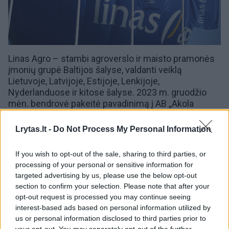
Linas Agro – stambi agroverslo ir maisto pramonės
įmonių grupė Baltijos šalyse, valdanti veiklą
Lietuvoje, Latvijoje, Estijoje, Lenkijoje,
Nyderlanduose ir kitose šalyse. 2023 m. gruodžio
mėn. bendrovė pakeitė pavadinimą į AB „Akola
Group“, siekdama atspindėti išaugusį veiklos mastą
ir strateginę plėtrą.
Lrytas.lt -
Do Not Process My Personal Information
Grupė vykdo grūdų, pašarų žaliavų prekybą,
augalininkystės produktų tiekimą, paukštienos, miltų
If you wish to opt-out of the sale, sharing to third parties, or
ir maisto gamybą. Tarp valdomų įmonių – „
Kauno
processing of your personal or sensitive information for
grūdai
“, „
Vilniaus paukštynas
“, „Kaišiadorių
targeted advertising by us, please use the below opt-out
paukštynas“. Kasmet parduodama per 3,7 mln. tonų
section to confirm your selection. Please note that after your
produkcijos, konsoliduotos pajamos viršija 2 mlrd.
opt-out request is processed you may continue seeing
eurų. Akcijos kotiruojamos „
Nasdaq Vilnius
“ biržoje
interest-based ads based on personal information utilized by
(simbolis – AKO1L). Grupės strategija – tvarumas,
us or personal information disclosed to third parties prior to
inovacijos ir vertės grandinės valdymas nuo lauko iki
your opt-out. You may separately opt-out of the further