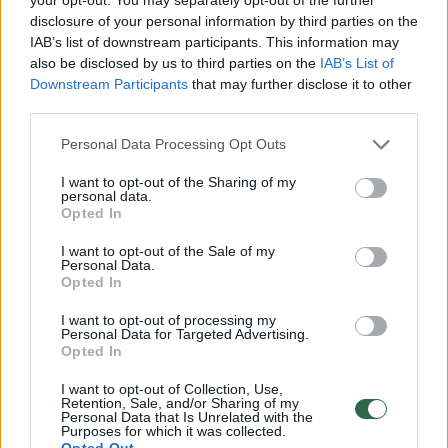
stalo.
disclosure of your personal information by third parties on the
IAB’s list of downstream participants. This information may
also be disclosed by us to third parties on the
IAB’s List of
00:02:57
Nuo sąskaitų iki grūdų kainų: ūkininkams pristatyta
Downstream Participants
that may further disclose it to other
third parties.
nauja savitarnos platforma
Žinios
|
Lietuvos diena
Personal Data Processing Opt Outs
I want to opt-out of the Sharing of my
personal data.
00:04:18
Prakalbo apie vieną didžiausių ūkininkų pirkinių: dažnai
Opted In
padarome esminę klaidą
I want to opt-out of the Sale of my
Personal Data.
Žinios
|
Lietuvos diena
Opted In
I want to opt-out of processing my
00:03:28
Personal Data for Targeted Advertising.
Prakalbo apie lietuvių ūkiuose vis populiarėjančią
Opted In
augalų kultūrą: atsakė kaip gauti geriausią rezultatą
I want to opt-out of Collection, Use,
Žinios
|
Verslas
Retention, Sale, and/or Sharing of my
Personal Data that Is Unrelated with the
Purposes for which it was collected.
Opted Out