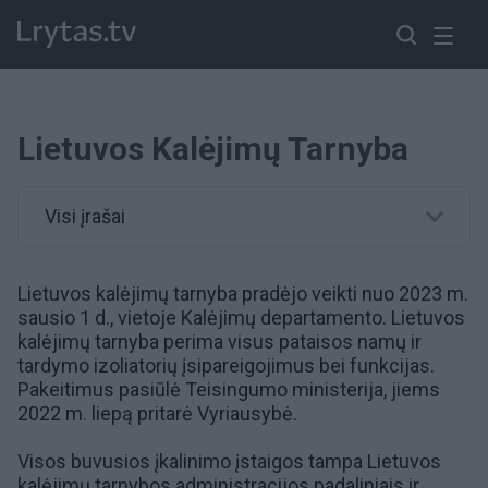
Lietuvos Kalėjimų Tarnyba
Visi įrašai
Lietuvos kalėjimų tarnyba pradėjo veikti nuo 2023 m.
sausio 1 d., vietoje
Kalėjimų departamento
. Lietuvos
kalėjimų tarnyba perima visus pataisos namų ir
tardymo izoliatorių įsipareigojimus bei funkcijas.
Pakeitimus pasiūlė
Teisingumo ministerija
, jiems
2022 m. liepą pritarė
Vyriausybė
.
Visos buvusios įkalinimo įstaigos tampa Lietuvos
kalėjimų tarnybos administracijos padaliniais ir