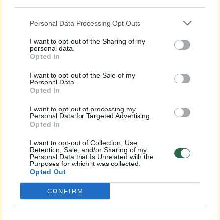
third parties.
00:03:23
Nepaisant protestų Domeikavoje pradėjo veikti
pusiaukelės namai: „Pasijautėm beverčiai“
Personal Data Processing Opt Outs
Žinios
|
Lietuvos diena
I want to opt-out of the Sharing of my
personal data.
Opted In
00:04:12
Sužinoję, ką planuoja atidaryti Domeikavoje, vietiniai
I want to opt-out of the Sale of my
liko šokiruoti: baiminasi dėl savo vaikų saugumo
Personal Data.
Opted In
Žinios
|
Lietuvos diena
I want to opt-out of processing my
Personal Data for Targeted Advertising.
Opted In
00:02:15
Išaiškintas narkotinių medžiagų patekimas į šalies
įkalinimo įstaigas
I want to opt-out of Collection, Use,
Retention, Sale, and/or Sharing of my
Personal Data that Is Unrelated with the
Žinios
|
Kriminalai
Purposes for which it was collected.
Opted Out
00:00:17
CONFIRM
Bandymas išvengti bausmės priverčia imtis bet ko:
pareigūnams nuteistąjį teko traukti net iš spintos