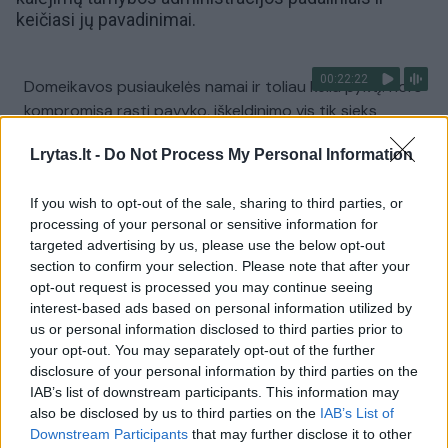
keičiasi jų pavadinimai.
00:22:22
Domeikavos pusiaukelės namai ir toliau kelia pyktį: nors
kompromisą rasti pavyko, iškeldinimo vis tik sieks
Žinios
|
Lietuvos diena
Lrytas.lt -
Do Not Process My Personal Information
If you wish to opt-out of the sale, sharing to third parties, or
00:49:14
R. Mockaus baudžiamas kalėjimų vadas: man siūlė išeiti
processing of your personal or sensitive information for
gražiuoju, bet nesigailiu pakovojęs
targeted advertising by us, please use the below opt-out
section to confirm your selection. Please note that after your
Laidos
|
Iššifruoti esmę su Dovydu Pancerovu
opt-out request is processed you may continue seeing
interest-based ads based on personal information utilized by
us or personal information disclosed to third parties prior to
00:00:47
Siuntoje nuteistajam – neįprasti pleistrai: prašo
your opt-out. You may separately opt-out of the further
atpažinti asmenį, galintį padėti tyrimui
disclosure of your personal information by third parties on the
IAB’s list of downstream participants. This information may
Žinios
|
Kriminalai
also be disclosed by us to third parties on the
IAB’s List of
Downstream Participants
that may further disclose it to other