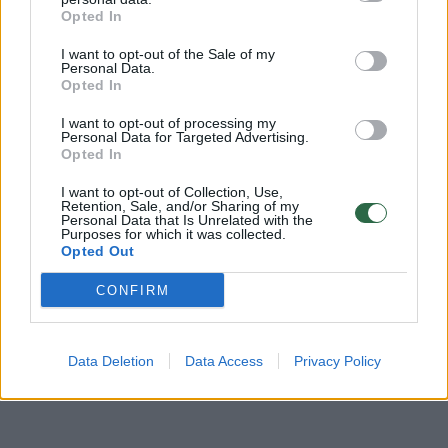
Opted In
Žinios
|
Gyvenimo būdas
I want to opt-out of the Sale of my
Personal Data.
Opted In
00:15:44
Alternatyvus mokymas: skirtas pradinukams, bet
neįkandamas mokslininkams
I want to opt-out of processing my
Personal Data for Targeted Advertising.
Žinios
|
Gyvenimo būdas
Opted In
I want to opt-out of Collection, Use,
Retention, Sale, and/or Sharing of my
Pasižvalgykite, kokios gėrybės laukia Kaziuko mugėje
Personal Data that Is Unrelated with the
Purposes for which it was collected.
Opted Out
Žinios
|
Videobumas
CONFIRM
Data Deletion
Data Access
Privacy Policy