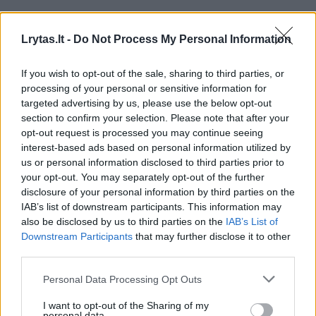
Lrytas.lt -
Do Not Process My Personal Information
00:08:35
Pirštus apsilaižysite: šiuos lietuviškus patiekalus
pasigaminsite iš grikių
If you wish to opt-out of the sale, sharing to third parties, or
Žinios
|
Gyvenimo būdas
processing of your personal or sensitive information for
targeted advertising by us, please use the below opt-out
section to confirm your selection. Please note that after your
00:11:47
Nustebsite: lietuviškų kostiumų grožis, pritaikytas ir
opt-out request is processed you may continue seeing
interest-based ads based on personal information utilized by
moderniam pasauliui
us or personal information disclosed to third parties prior to
Žinios
|
Gyvenimo būdas
your opt-out. You may separately opt-out of the further
disclosure of your personal information by third parties on the
IAB’s list of downstream participants. This information may
00:12:33
Lietuvė savo rankomis kuria nuostabaus grožio baroko
also be disclosed by us to third parties on the
IAB’s List of
Downstream Participants
that may further disclose it to other
sukneles
third parties.
Žinios
|
Gyvenimo būdas
Personal Data Processing Opt Outs
I want to opt-out of the Sharing of my
00:09:52
Sužinokite, kas yra vientisa pasaulėžiūra
personal data.