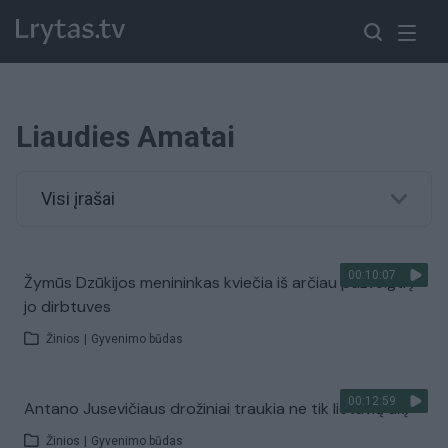
Liaudies Amatai
Visi įrašai
00:10:07
Žymūs Dzūkijos menininkas kviečia iš arčiau pažvelgti į
jo dirbtuves
Žinios
|
Gyvenimo būdas
00:12:59
Antano Jusevičiaus drožiniai traukia ne tik lietuvių akį
Žinios
|
Gyvenimo būdas