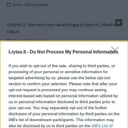
Žinios
|
Stiliaus kodas
Stilistė G. Varnaitė nepriekaištingai priderino „Maxima“
rūbus
Žinios
|
Stiliaus kodas
Lrytas.lt -
Do Not Process My Personal Information
Kokį derinį pasirinko laidos „Stiliaus kodas“ nugalėtoja?
If you wish to opt-out of the sale, sharing to third parties, or
Žinios
|
Stiliaus kodas
processing of your personal or sensitive information for
targeted advertising by us, please use the below opt-out
section to confirm your selection. Please note that after your
Gabija Varnaitė pataria: kaip aprangoje derinti mėlyną
opt-out request is processed you may continue seeing
interest-based ads based on personal information utilized by
spalvą?
us or personal information disclosed to third parties prior to
Žinios
|
Stiliaus kodas
your opt-out. You may separately opt-out of the further
disclosure of your personal information by third parties on the
IAB’s list of downstream participants. This information may
Kaip nelikti nepastebėtoms miesto gatvėse?
also be disclosed by us to third parties on the
IAB’s List of