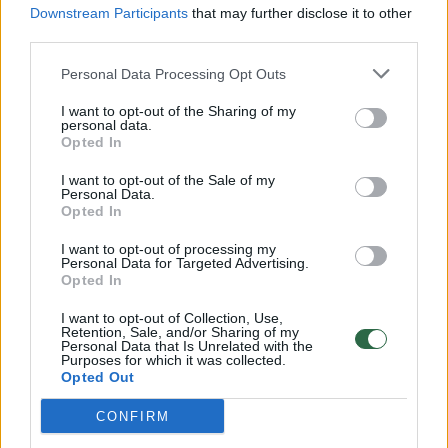
Downstream Participants
that may further disclose it to other
Žinios
|
Stiliaus kodas
third parties.
Personal Data Processing Opt Outs
Stilistė Gabija Varnaitė savo žiūrovėms dovanos rūbų
I want to opt-out of the Sharing of my
personal data.
Žinios
|
Stiliaus kodas
Opted In
I want to opt-out of the Sale of my
Gabija Varnaitė siūlo: apsirenk oficialiai, bet
Personal Data.
Opted In
nenuobodžiai
I want to opt-out of processing my
Žinios
|
Stiliaus kodas
Personal Data for Targeted Advertising.
Opted In
I want to opt-out of Collection, Use,
Gražuolė stilistė Gabija Varnaitė palengvins moterų
Retention, Sale, and/or Sharing of my
problemas
Personal Data that Is Unrelated with the
Purposes for which it was collected.
Opted Out
Žinios
|
Pramogos
CONFIRM