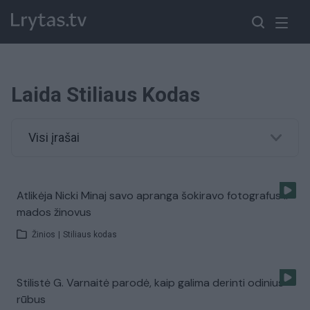
Laida Stiliaus Kodas
Visi įrašai
Atlikėja Nicki Minaj savo apranga šokiravo fotografus ir
mados žinovus
Žinios
|
Stiliaus kodas
Stilistė G. Varnaitė parodė, kaip galima derinti odinius
rūbus