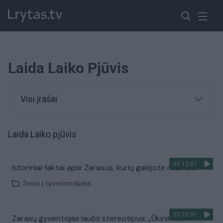
Laida Laiko Pjūvis
Visi įrašai
Laida Laiko pjūvis
00:12:01
Istoriniai faktai apie Zarasus, kurių galėjote nežinoti
Žinios
|
Gyvenimo būdas
00:25:01
Zarasų gyventojas laužo stereotipus: „Ūkininkas –