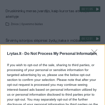
00:11:05
Druskininkų meras įvardijo, kaip kurortas atrodys
ateityje
Žinios
|
Gyvenimo būdas
00:12:51
Širvintų istorijos slėpiniai: žydų įtaka ir mūšiai dėl
nepriklausomybės
Lrytas.lt -
Do Not Process My Personal Information
Žinios
|
Gyvenimo būdas
If you wish to opt-out of the sale, sharing to third parties, or
00:14:27
Širvintų gyventojai džiaugiasi: „Vaikų čia tikrai
processing of your personal or sensitive information for
targeted advertising by us, please use the below opt-out
nemažėja"
section to confirm your selection. Please note that after your
Žinios
|
Gyvenimo būdas
opt-out request is processed you may continue seeing
interest-based ads based on personal information utilized by
us or personal information disclosed to third parties prior to
00:10:54
Živilė Pinskuvienė apibūdino Širvintų gyventojų būdą
your opt-out. You may separately opt-out of the further
disclosure of your personal information by third parties on the