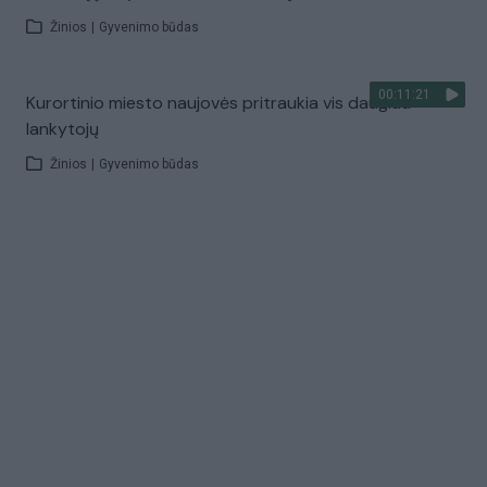
Žinios
|
Gyvenimo būdas
00:11:21
Kurortinio miesto naujovės pritraukia vis daugiau
lankytojų
Žinios
|
Gyvenimo būdas