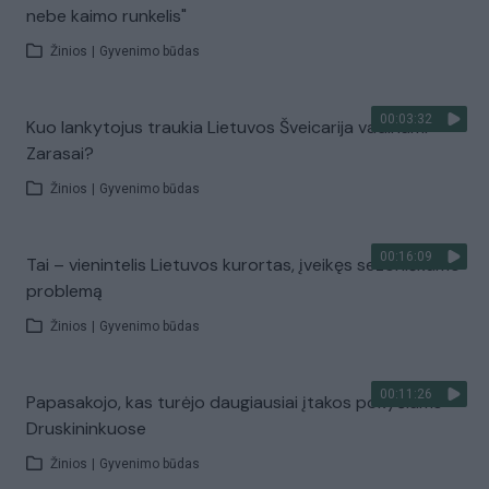
nebe kaimo runkelis"
Žinios
|
Gyvenimo būdas
00:03:32
Kuo lankytojus traukia Lietuvos Šveicarija vadinami
Zarasai?
Žinios
|
Gyvenimo būdas
00:16:09
Tai – vienintelis Lietuvos kurortas, įveikęs sezoniškumo
problemą
Žinios
|
Gyvenimo būdas
00:11:26
Papasakojo, kas turėjo daugiausiai įtakos pokyčiams
Druskininkuose
Žinios
|
Gyvenimo būdas