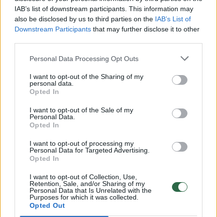
Žinios
|
Gyvenimo būdas
IAB’s list of downstream participants. This information may
also be disclosed by us to third parties on the
IAB’s List of
Downstream Participants
that may further disclose it to other
00:14:07
Keli intriguojantys faktai apie Šilalę, kurių dar nežinojote
third parties.
Žinios
|
Gyvenimo būdas
Personal Data Processing Opt Outs
I want to opt-out of the Sharing of my
personal data.
00:13:11
Įvardijo patraukliausias ir įdomiausias lankytinas vietas
Opted In
Šilalėje
I want to opt-out of the Sale of my
Žinios
|
Gyvenimo būdas
Personal Data.
Opted In
I want to opt-out of processing my
00:12:34
Į Šilalės bendruomenę įsilies ir Žemaitijos bataliono
Personal Data for Targeted Advertising.
Opted In
kariai
Žinios
|
Gyvenimo būdas
I want to opt-out of Collection, Use,
Retention, Sale, and/or Sharing of my
Personal Data that Is Unrelated with the
Purposes for which it was collected.
Opted Out
00:11:17
Sužinokite, kuo ypatinga Kupiškio miesto istorija