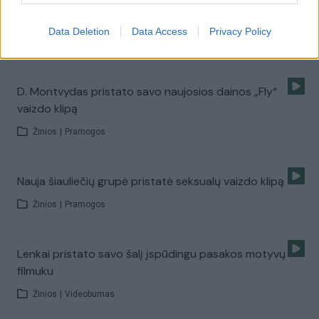
Pamatykite, kokia neįprasta studenčių dovana buvo
nustebinta Monika Liu
Data Deletion
Data Access
Privacy Policy
Žinios
|
Pramogos
D. Montvydas pristato savo naujosios dainos „Fly“
vaizdo klipą
Žinios
|
Pramogos
Nauja šiauliečių grupė pristatė seksualų vaizdo klipą
Žinios
|
Pramogos
Lenkai pristato savo šalį įspūdingu pasakos motyvų
filmuku
Žinios
|
Videobumas