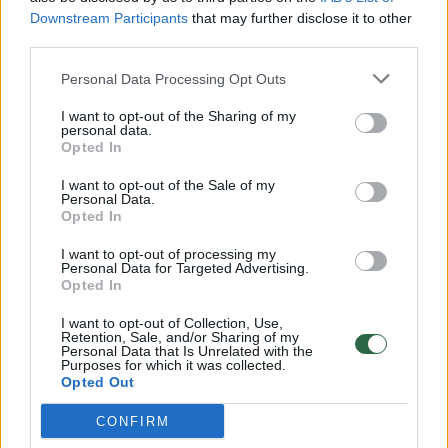
Žinios
|
Lietuvos diena
Downstream Participants
that may further disclose it to other
third parties.
00:00:43
Lietuvos olimpinės rinktinės kandidatai pasidalino
Personal Data Processing Opt Outs
įspūdžiais iš Japonijos
I want to opt-out of the Sharing of my
Žinios
personal data.
|
Sportas
Opted In
I want to opt-out of the Sale of my
00:03:28
Trečiąjį vaiką sūpuojantis Mantas Jankavičius turi gerų
Personal Data.
Opted In
žinių
I want to opt-out of processing my
Žinios
|
Pramogos
Personal Data for Targeted Advertising.
Opted In
00:02:03
MTV apdovanojimuose – kandžiojo Kendricko Lamaro
I want to opt-out of Collection, Use,
Retention, Sale, and/or Sharing of my
triumfas
Personal Data that Is Unrelated with the
Purposes for which it was collected.
Žinios
Opted Out
|
Pasaulis
CONFIRM
00:03:35