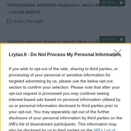
00:02:10
Vadybininkas atskleidė naujausios Jazzu dainos kainą
– verčia išsižioti
Žinios
|
Pramogos
00:00:57
Vilniečių ramybę drumstė vaizdo klipą ruošiantis
Ironvytas, atlikėją drausmino policija
Lrytas.lt -
Do Not Process My Personal Information
Žinios
|
Lietuvos diena
If you wish to opt-out of the sale, sharing to third parties, or
processing of your personal or sensitive information for
00:58:18
Ironvytas pristatė naują dainos „Kings of kings“ vaizdo
targeted advertising by us, please use the below opt-out
klipą
section to confirm your selection. Please note that after your
opt-out request is processed you may continue seeing
Žinios
|
Pramogos
interest-based ads based on personal information utilized by
us or personal information disclosed to third parties prior to
your opt-out. You may separately opt-out of the further
00:02:01
Panevėžys kitomis akimis: kviečia atvykti į
disclosure of your personal information by third parties on the
atsinaujinantį miestą
IAB’s list of downstream participants. This information may
also be disclosed by us to third parties on the
IAB’s List of