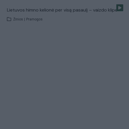
Lietuvos himno kelionė per visą pasaulį – vaizdo klipe
Žinios
|
Pramogos