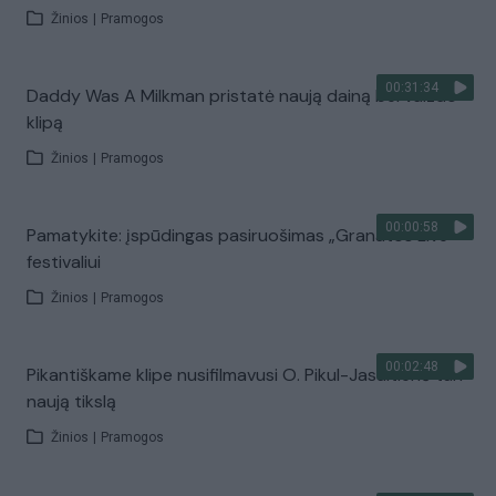
Žinios
|
Pramogos
00:31:34
Daddy Was A Milkman pristatė naują dainą bei vaizdo
klipą
Žinios
|
Pramogos
00:00:58
Pamatykite: įspūdingas pasiruošimas „Granatos Live“
festivaliui
Žinios
|
Pramogos
00:02:48
Pikantiškame klipe nusifilmavusi O. Pikul-Jasaitienė turi
naują tikslą
Žinios
|
Pramogos