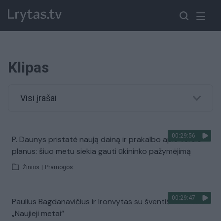
Klipas
Visi įrašai
00:29:56
P. Daunys pristatė naują dainą ir prakalbo apie verslo
planus: šiuo metu siekia gauti ūkininko pažymėjimą
Žinios
|
Pramogos
00:29:47
Paulius Bagdanavičius ir Ironvytas su šventišku kūriniu
„Naujieji metai“