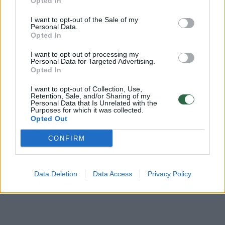
Opted In
00:00:30
Rusijoje dega trečias per savaitę aerodromas –
praneša apie drono ataką
I want to opt-out of the Sale of my
Personal Data.
Opted In
Žinios
|
Pasaulis
I want to opt-out of processing my
Personal Data for Targeted Advertising.
00:00:37
Opted In
Nuaidėjus sprogimams Rusijos kariniuose
aerodromuose žuvo trys žmonės: Ukraina kaltės
I want to opt-out of Collection, Use,
neprisiima
Retention, Sale, and/or Sharing of my
Personal Data that Is Unrelated with the
Purposes for which it was collected.
Žinios
|
Pasaulis
Opted Out
CONFIRM
Data Deletion
Data Access
Privacy Policy