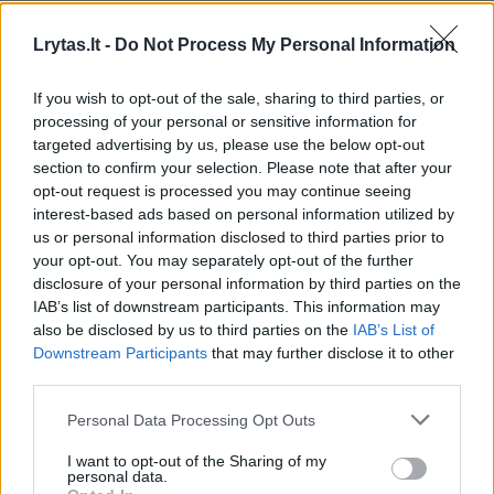
Žinios
|
Pasaulis
Lrytas.lt -
Do Not Process My Personal Information
00:00:52
Rusija patiria nesėkmes ne tik fronte: smogta į šalies
If you wish to opt-out of the sale, sharing to third parties, or
karinį aerodromą
processing of your personal or sensitive information for
targeted advertising by us, please use the below opt-out
Žinios
|
Pasaulis
section to confirm your selection. Please note that after your
opt-out request is processed you may continue seeing
interest-based ads based on personal information utilized by
00:00:34
Ukrainos oro gynybos pajėgos sunaikino visas 13
us or personal information disclosed to third parties prior to
paleistų raketų – taikytasi į karinį aerodromą
your opt-out. You may separately opt-out of the further
disclosure of your personal information by third parties on the
Žinios
|
Pasaulis
IAB’s list of downstream participants. This information may
also be disclosed by us to third parties on the
IAB’s List of
Downstream Participants
that may further disclose it to other
00:15:51
Įvertino neaiškios kilmės sprogimus Rusijoje: negalime
third parties.
atmesti kelių svarbiausių aspektų
Personal Data Processing Opt Outs
Žinios
|
Lietuvos diena
I want to opt-out of the Sharing of my
personal data.