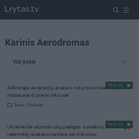
Karinis Aerodromas
Visi įrašai
00:01:08
Sėkminga ukrainiečių ataka ir rusų nuostoliai: sunaikinti
mažiausiai 6 priešo lėktuvai
Žinios
|
Pasaulis
00:00:52
Ukrainiečiai silpnina rusų pajėgas: sunaikino itin brangų
raketnešį, atakavo karinius aerodromus