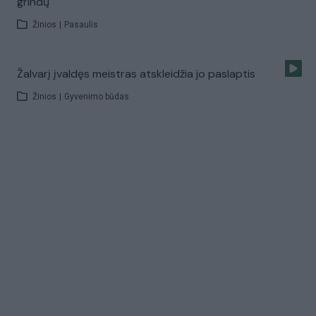
grindų
Žinios
|
Pasaulis
Žalvarį įvaldęs meistras atskleidžia jo paslaptis
Žinios
|
Gyvenimo būdas