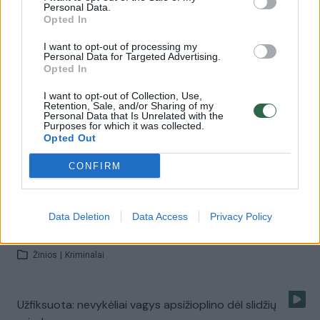
Žinios
|
Gyvenimo būdas
Personal Data.
Opted In
I want to opt-out of processing my
00:16:26
Kokią įtaką juvelyrikai padarė 3D spauda?
Personal Data for Targeted Advertising.
Opted In
Žinios
|
Gyvenimo būdas
I want to opt-out of Collection, Use,
Retention, Sale, and/or Sharing of my
Personal Data that Is Unrelated with the
00:02:51
Galbūt šie daiktai priklauso jums? Padėkite
Purposes for which it was collected.
Opted Out
pareigūnams rasti teisėtus šeimininkus
Žinios
|
Kriminalai
CONFIRM
Lietuvos ir Vokietijos pareigūnus pribloškė atskleistos
Data Deletion
Data Access
Privacy Policy
vagystės
Žinios
|
Kriminalai
Užfiksuota: nevykėliai vagys apsižioplino dėl slidžių