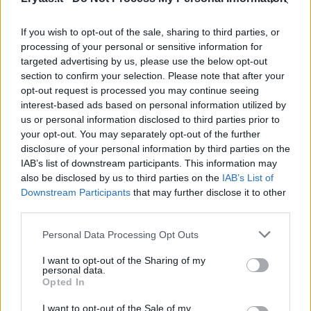
00:02:22
Lietuvoje atidaryta unikali juvelyrikos paroda: sužinoję,
iš ko pagaminti šie papuošalai, nustebsite
If you wish to opt-out of the sale, sharing to third parties, or
processing of your personal or sensitive information for
Žinios
|
Pramogos
targeted advertising by us, please use the below opt-out
section to confirm your selection. Please note that after your
opt-out request is processed you may continue seeing
00:06:56
Siūlo pasimatymą su deimantais prie puodelio kavos –
interest-based ads based on personal information utilized by
čia pat galima ir įsigyti patikusį papuošalą
us or personal information disclosed to third parties prior to
your opt-out. You may separately opt-out of the further
Žinios
|
Verslas
disclosure of your personal information by third parties on the
IAB’s list of downstream participants. This information may
also be disclosed by us to third parties on the
IAB’s List of
00:00:53
Policija ieško butą apšvarinusių vagišių – prašo
Downstream Participants
that may further disclose it to other
atpažinti nufilmuotus asmenis
third parties.
Žinios
|
Lietuvos diena
Personal Data Processing Opt Outs
I want to opt-out of the Sharing of my
00:07:53
personal data.
Juvelyrikos amatas: koks jis buvo anksčiau ir koks yra
Opted In
dabar?
I want to opt-out of the Sale of my