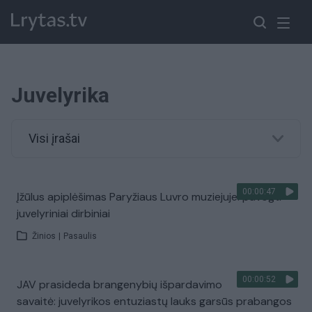
Juvelyrika
Visi įrašai
00:00:47
Įžūlus apiplėšimas Paryžiaus Luvro muziejuje: pavogti
juvelyriniai dirbiniai
Žinios
|
Pasaulis
00:00:52
JAV prasideda brangenybių išpardavimo
savaitė: juvelyrikos entuziastų lauks garsūs prabangos