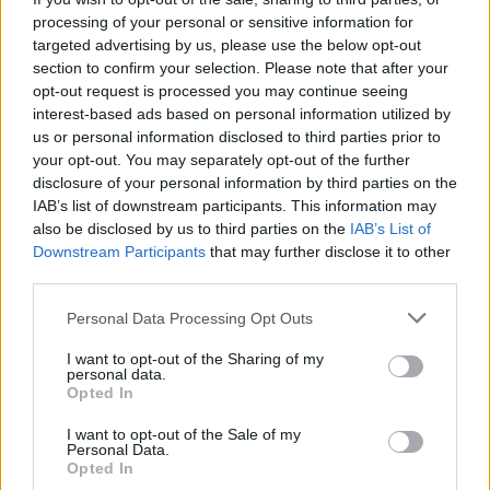
processing of your personal or sensitive information for
targeted advertising by us, please use the below opt-out
section to confirm your selection. Please note that after your
opt-out request is processed you may continue seeing
interest-based ads based on personal information utilized by
Julija Navalnaja – 1976 metų liepos 24 dieną gimusi
us or personal information disclosed to third parties prior to
Rusijos
visuomenininkė ir ekonomistė. Vyras –
your opt-out. You may separately opt-out of the further
Arkties kalėjime miręs Rusijos opozicijos lyderis
disclosure of your personal information by third parties on the
Aleksejus Navalnas
. Vakarų žiniasklaidoje vadinta
IAB’s list of downstream participants. This information may
Rusijos opozicijos „pirmąja ponia“. J.Navalnaja po
also be disclosed by us to third parties on the
IAB’s List of
A.Navalno
mirties 2024 metų vasarį
paskelbė, kad
Downstream Participants
that may further disclose it to other
tęs jo pradėtą darbą.
third parties.
Personal Data Processing Opt Outs
00:00:32
A. Navalno našlė skelbia gavusi įrodymų apie jos vyro
I want to opt-out of the Sharing of my
nunuodijimą
personal data.
Opted In
Žinios
|
Pasaulis
I want to opt-out of the Sale of my
Personal Data.
00:00:51
Opted In
JT ekspertas Rusijoje įvardijo, kas atsakingas už A.