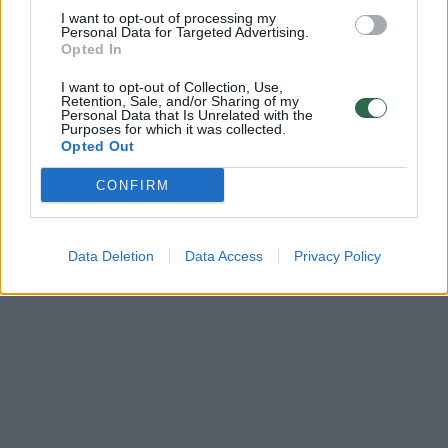
Navalno mirtį: kaltinimai krypsta į Maskvą
I want to opt-out of processing my
Personal Data for Targeted Advertising.
Žinios
|
Pasaulis
Opted In
I want to opt-out of Collection, Use,
Retention, Sale, and/or Sharing of my
Personal Data that Is Unrelated with the
Purposes for which it was collected.
Opted Out
CONFIRM
Data Deletion
Data Access
Privacy Policy