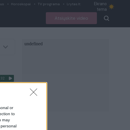
Ekrano
ius
Horoskopai
TV programa
Lrytas.lt
tema
Atsiųskite video
:32
o
sonal or
ection to
ou may
okios
 personal