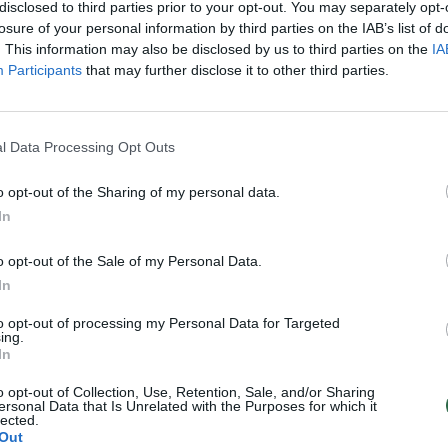
ai įrodė
baigties nesitikėjo
disclosed to third parties prior to your opt-out. You may separately opt-
losure of your personal information by third parties on the IAB’s list of
Augintinis
Žinios
|
Augintinis
. This information may also be disclosed by us to third parties on the
IA
Participants
that may further disclose it to other third parties.
l Data Processing Opt Outs
o opt-out of the Sharing of my personal data.
In
o opt-out of the Sale of my Personal Data.
In
to opt-out of processing my Personal Data for Targeted
ing.
In
o opt-out of Collection, Use, Retention, Sale, and/or Sharing
ersonal Data that Is Unrelated with the Purposes for which it
lected.
Out