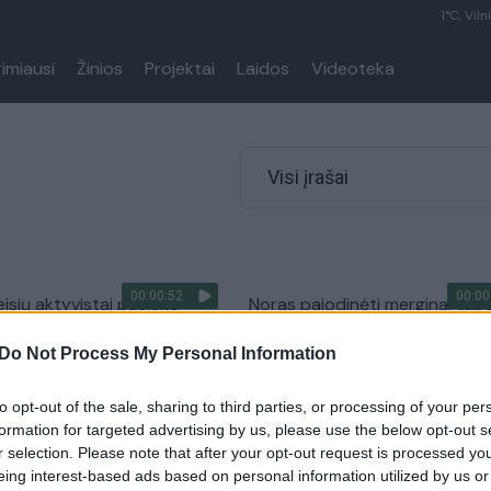
1°C, Viln
rimiausi
Žinios
Projektai
Laidos
Videoteka
Visi įrašai
00:00:52
00:00
isių aktyvistai pasiekė
Noras pajodinėti merginai tap
yžiaus parkuose uždrausta
sunkia misija, tačiau sulaukė
Do Not Process My Personal Information
 pramoga vaikams
netikėtos pagalbos
Pasaulis
Žinios
|
Augintinis
to opt-out of the sale, sharing to third parties, or processing of your per
formation for targeted advertising by us, please use the below opt-out s
r selection. Please note that after your opt-out request is processed y
i žirgas nebūtinas, ši
Nusprendė pajodinėti poniu. T
eing interest-based ads based on personal information utilized by us or