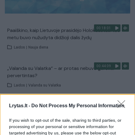
00:18:01
Paaiškino, kaip Lietuvoje prasidėjo Holokaustas: tuo
metu buvo nužudyta didžioji dalis žydų
Laidos
|
Nauja diena
00:44:09
„Valanda su Valatka“ – ar protas nebuvo gerokai
pervertintas?
Laidos
|
Valanda su Valatka
00:53:43
Istorikas M. Ėmužis: sovietmečiu užaugęs žmogus
Lrytas.lt -
Do Not Process My Personal Information
nebūtinai yra „sovietinis vaikas“
If you wish to opt-out of the sale, sharing to third parties, or
Laidos
|
Iššifruoti esmę su Dovydu Pancerovu
processing of your personal or sensitive information for
targeted advertising by us, please use the below opt-out