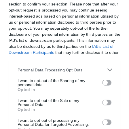
section to confirm your selection. Please note that after your
00:02:50
Istorikas apie iš kunigų luomo pašalintus 4 Lietuvos
opt-out request is processed you may continue seeing
stačiatikių kunigus: pavadinčiau tai maištu
interest-based ads based on personal information utilized by
us or personal information disclosed to third parties prior to
Žinios
|
Lietuvos diena
your opt-out. You may separately opt-out of the further
disclosure of your personal information by third parties on the
IAB’s list of downstream participants. This information may
00:16:41
Knygos apie V. Adamkų autorius vadina prezidentą
also be disclosed by us to third parties on the
IAB’s List of
nepriekaištingu: tai Lietuvos sėkmė
Downstream Participants
that may further disclose it to other
third parties.
Žinios
|
Lietuvos diena
Personal Data Processing Opt Outs
00:12:00
Istorikas A. Eidintas: „Steigiamasis Seimas priėmė viena
I want to opt-out of the Sharing of my
personal data.
iš demokratiškiausių Europoje Konstitucijų“
Opted In
Žinios
|
Lietuvos diena
I want to opt-out of the Sale of my
Personal Data.
Opted In
00:01:44
Visuomenės prisiminimai apie istoriką E. Gudavičių:
I want to opt-out of processing my
„Gabus, bet ir padykęs“
Personal Data for Targeted Advertising.