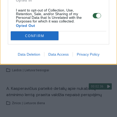
Opted In
Žinios
|
Lietuvos diena
I want to opt-out of Collection, Use,
Retention, Sale, and/or Sharing of my
Personal Data that Is Unrelated with the
00:00:56
Purposes for which it was collected.
Žiaurus nusikaltimas Rusijoje – garsus istorikas tapo
Opted Out
žudiku
CONFIRM
Žinios
|
Pasaulis
00:20:02
Data Deletion
Data Access
Privacy Policy
A. Svarauskas: „Reikia viltis, kad daugiau tokių Baltijos
kelių mums nereikės“
Laidos
|
Lietuva tiesiogiai
00:02:36
A. Kasperavičius pateikė detalių apie nukabintą
atminimo lentą: praeita valdžia nepaisė perspėjimų
Žinios
|
Lietuvos diena