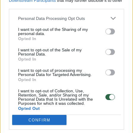
Downstream Participants
that may further disclose it to other
Vyras užtiko svetimaujančią moterį: kaip reikiant
third parties.
pamokė meilužį
Personal Data Processing Opt Outs
Žinios
|
Gyvenimo būdas
I want to opt-out of the Sharing of my
personal data.
Opted In
Kas sieja Rumšiškes, Vilnių ir Irkutską?
I want to opt-out of the Sale of my
Žinios
|
Pasaulis
Personal Data.
Opted In
I want to opt-out of processing my
Lietuvos tremtiniams Sibire geriau nei gimtinėje?
Personal Data for Targeted Advertising.
Opted In
Žinios
|
Lietuvos diena
I want to opt-out of Collection, Use,
Retention, Sale, and/or Sharing of my
Personal Data that Is Unrelated with the
Lietuviškas rūpintojėlis rusams – terorizmo simbolis
Purposes for which it was collected.
Opted Out
Žinios
|
Pasaulis
CONFIRM