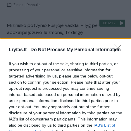
Žinios
|
Pasaulis
00:02:17
Milžiniško potvynio Rusijoje vaizdai – lyg per
apokalipsę: žuvo 18 žmonių, 17 dingę
Žinios
|
Pasaulis
Lrytas.lt -
Do Not Process My Personal Information
00:00:39
Irkutsko srityje siaučiantis potvynis apsėmė mažiausiai
If you wish to opt-out of the sale, sharing to third parties, or
tris tūkst. namų
processing of your personal or sensitive information for
targeted advertising by us, please use the below opt-out
Žinios
|
Pasaulis
section to confirm your selection. Please note that after your
opt-out request is processed you may continue seeing
interest-based ads based on personal information utilized by
Mirtina esencija su alkoholiu Rusijoje: išgėrę apako arba
us or personal information disclosed to third parties prior to
mirė
your opt-out. You may separately opt-out of the further
disclosure of your personal information by third parties on the
Žinios
|
Pasaulis
IAB’s list of downstream participants. This information may
also be disclosed by us to third parties on the
IAB’s List of