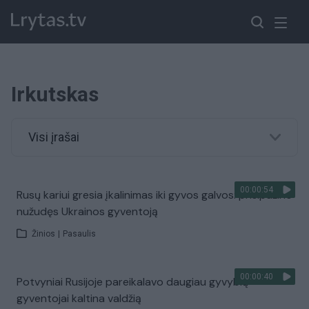
Irkutskas
Visi įrašai
00:00:54
Rusų kariui gresia įkalinimas iki gyvos galvos: prisipažino
nužudęs Ukrainos gyventoją
Žinios
|
Pasaulis
00:00:40
Potvyniai Rusijoje pareikalavo daugiau gyvybių –
gyventojai kaltina valdžią