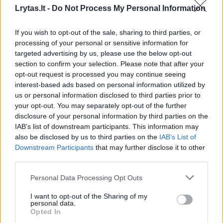
būtų nukreiptos krašto apsaugai
Lrytas.lt -
Do Not Process My Personal Information
Žinios
|
Lietuvos diena
If you wish to opt-out of the sale, sharing to third parties, or
processing of your personal or sensitive information for
00:12:47
targeted advertising by us, please use the below opt-out
Atsakė, kas padarė įtakos vieno didžiausių bankų
section to confirm your selection. Please note that after your
bankrotui: poveikį galime pajusti ir mes
opt-out request is processed you may continue seeing
Žinios
|
Lietuvos diena
interest-based ads based on personal information utilized by
us or personal information disclosed to third parties prior to
your opt-out. You may separately opt-out of the further
00:03:58
disclosure of your personal information by third parties on the
Tiek santaupų lietuviai dar neturėjo: Lietuva
IAB’s list of downstream participants. This information may
pragyventų 2 metus
also be disclosed by us to third parties on the
IAB’s List of
Žinios
|
Lietuvos diena
Downstream Participants
that may further disclose it to other
third parties.
Personal Data Processing Opt Outs
Lietuviai skolinasi kaip pašėlę — būstas gali pradėti
pigti
I want to opt-out of the Sharing of my
personal data.
Žinios
|
Verslas
Opted In