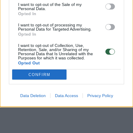
I want to opt-out of the Sale of my
Personal Data.
Banke laikomi pinigai jau pradės tirpti
Opted In
Žinios
|
Verslas
I want to opt-out of processing my
Personal Data for Targeted Advertising.
Opted In
Lietuvos indėlininkai elgiasi kitaip nei latviai
I want to opt-out of Collection, Use,
Retention, Sale, and/or Sharing of my
Žinios
|
Verslas
Personal Data that Is Unrelated with the
Purposes for which it was collected.
Opted Out
CONFIRM
Data Deletion
Data Access
Privacy Policy