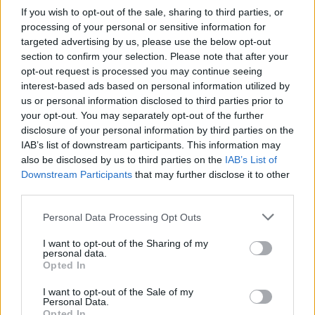
Žinios
|
Pasaulis
If you wish to opt-out of the sale, sharing to third parties, or
processing of your personal or sensitive information for
targeted advertising by us, please use the below opt-out
00:01:11
section to confirm your selection. Please note that after your
Australijos parlamentaras posėdžio metu pasipiršo
opt-out request is processed you may continue seeing
gyvenimo partneriui
interest-based ads based on personal information utilized by
Žinios
|
Pasaulis
us or personal information disclosed to third parties prior to
your opt-out. You may separately opt-out of the further
disclosure of your personal information by third parties on the
00:01:41
IAB’s list of downstream participants. This information may
Australai uždegė žalią šviesą tos pačios lyties asmenų
also be disclosed by us to third parties on the
IAB’s List of
santuokoms
Downstream Participants
that may further disclose it to other
Žinios
|
Pasaulis
third parties.
Personal Data Processing Opt Outs
00:03:37
Seimas neperkalbamas: nei homoseksualų, nei vyrų ir
I want to opt-out of the Sharing of my
moterų partnerystės nebus
personal data.
Opted In
Žinios
|
Lietuvos diena
I want to opt-out of the Sale of my
Personal Data.
Opted In