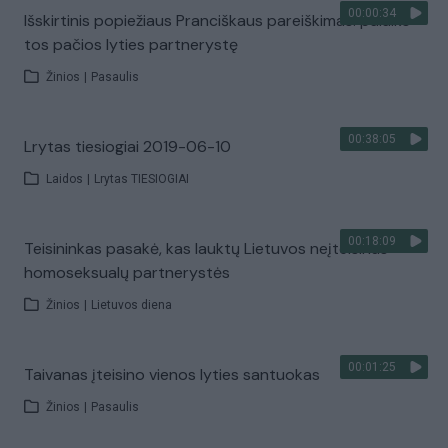
00:00:34
Išskirtinis popiežiaus Pranciškaus pareiškimas: palaiko
tos pačios lyties partnerystę
Žinios
|
Pasaulis
00:38:05
Lrytas tiesiogiai 2019-06-10
Laidos
|
Lrytas TIESIOGIAI
00:18:09
Teisininkas pasakė, kas lauktų Lietuvos neįteisinus
homoseksualų partnerystės
Žinios
|
Lietuvos diena
00:01:25
Taivanas įteisino vienos lyties santuokas
Žinios
|
Pasaulis