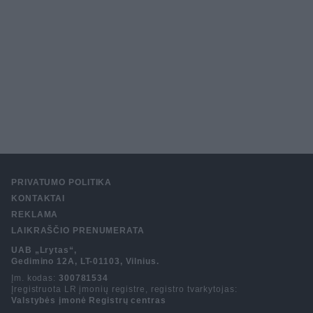
PRIVATUMO POLITIKA
KONTAKTAI
REKLAMA
LAIKRAŠČIO PRENUMERATA
UAB „Lrytas“,
Gedimino 12A, LT-01103, Vilnius.
Įm. kodas:
300781534
Įregistruota LR įmonių registre, registro tvarkytojas:
Valstybės įmonė Registrų centras