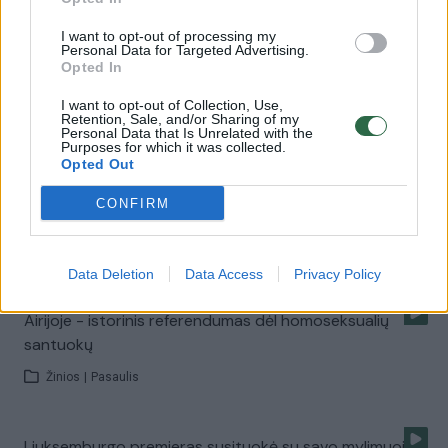
Čilėje pirmą kartą susituokė homoseksualus karininkas
I want to opt-out of processing my
Žinios
|
Pasaulis
Personal Data for Targeted Advertising.
Opted In
I want to opt-out of Collection, Use,
Brazilijoje surengtos masinės homoseksualų vestuvės
Retention, Sale, and/or Sharing of my
Personal Data that Is Unrelated with the
Purposes for which it was collected.
Žinios
|
Pasaulis
Opted Out
CONFIRM
Airijos homoseksualai jau švenčia pergalę referendume
Žinios
|
Pasaulis
Data Deletion
Data Access
Privacy Policy
Airijoje - istorinis referendumas dėl homoseksualių
santuokų
Žinios
|
Pasaulis
Liuksemburgo premjeras susituokė su savo mylimuoju