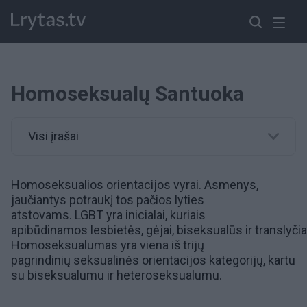
Homoseksualų Santuoka
Visi įrašai
Homoseksualios orientacijos vyrai. Asmenys,
jaučiantys potraukį tos pačios lyties
atstovams.
LGBT
yra inicialai, kuriais
apibūdinamos
lesbietės
,
gėjai
,
biseksualūs
ir
translyči
Homoseksualumas yra viena iš trijų
pagrindinių
seksualinės orientacijos
kategorijų, kartu
su biseksualumu ir heteroseksualumu.