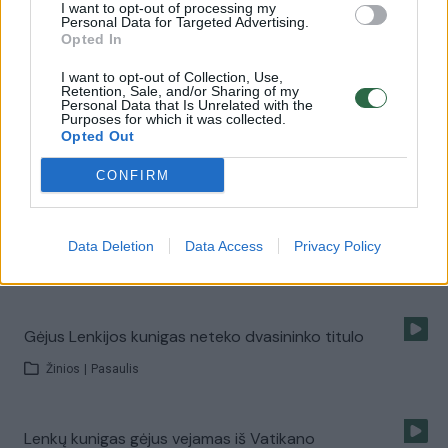
I want to opt-out of processing my
Žinios
|
Pasaulis
Personal Data for Targeted Advertising.
Opted In
I want to opt-out of Collection, Use,
00:02:07
Biseksualė: tie, kurie mano, kad tai yra tik kelių žmonių
Retention, Sale, and/or Sharing of my
Personal Data that Is Unrelated with the
problema – labai klysta
Purposes for which it was collected.
Opted Out
Žinios
|
Gyvenimo būdas
CONFIRM
00:01:46
Olandai išreiškė palaikymą užpultai homoseksualų
šeimai
Data Deletion
Data Access
Privacy Policy
Žinios
|
Pasaulis
Gėjus Lenkijos kunigas neteko dvasininko titulo
Žinios
|
Pasaulis
Lenkų kunigas gėjus vejamas iš Vatikano