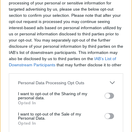
processing of your personal or sensitive information for
targeted advertising by us, please use the below opt-out
00:03:15
Homoseksualaus režisieriaus kaimynai įbauginti – keičia
section to confirm your selection. Please note that after your
opt-out request is processed you may continue seeing
raktus, policija nepadeda
interest-based ads based on personal information utilized by
Žinios
|
Kriminalai
us or personal information disclosed to third parties prior to
your opt-out. You may separately opt-out of the further
disclosure of your personal information by third parties on the
00:04:16
Vilnietis apie homoseksualų santuokas: sušluočiau ir į
IAB’s list of downstream participants. This information may
also be disclosed by us to third parties on the
IAB’s List of
gerą vietą sukiščiau
Downstream Participants
that may further disclose it to other
Žinios
|
Lietuvos diena
third parties.
Personal Data Processing Opt Outs
00:00:57
Stambule policija užkirto kelią gėjų eitynėms
I want to opt-out of the Sharing of my
personal data.
Žinios
|
Pasaulis
Opted In
I want to opt-out of the Sale of my
00:03:21
Personal Data.
Rusijos ministerijos atstovė atvirai išsityčiojo iš
Opted In
klausimą apie gėjus uždavusio žurnalisto