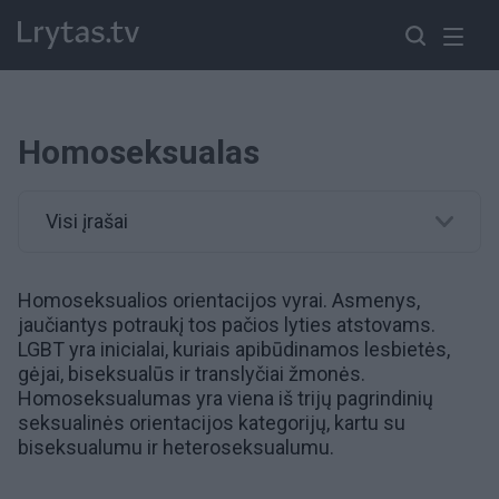
Homoseksualas
Visi įrašai
Homoseksualios orientacijos vyrai. Asmenys,
jaučiantys potraukį tos pačios lyties atstovams.
LGBT
yra inicialai, kuriais apibūdinamos
lesbietės
,
gėjai
,
biseksualūs
ir
translyčiai
žmonės.
Homoseksualumas yra viena iš trijų pagrindinių
seksualinės orientacijos
kategorijų, kartu su
biseksualumu ir heteroseksualumu.