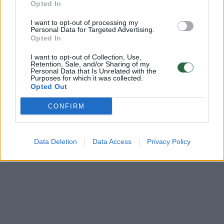
Opted In
24/7: ką Vytautas Landsbergis pasiūlytų Vladimirui
I want to opt-out of processing my
Personal Data for Targeted Advertising.
Putinui? (I)
Opted In
Laidos
|
24/7
I want to opt-out of Collection, Use,
Retention, Sale, and/or Sharing of my
Personal Data that Is Unrelated with the
Purposes for which it was collected.
Opted Out
CONFIRM
Data Deletion
Data Access
Privacy Policy