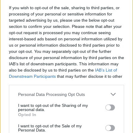
Žinios
|
Lietuvos diena
If you wish to opt-out of the sale, sharing to third parties, or
processing of your personal or sensitive information for
targeted advertising by us, please use the below opt-out
00:36:26
L. Linkevičius įžvelgia Rusijos bandymą testuoti Vakarų
section to confirm your selection. Please note that after your
valstybes: įvardijo, ko reikia griebtis
opt-out request is processed you may continue seeing
interest-based ads based on personal information utilized by
Laidos
|
ELTA savaitė
us or personal information disclosed to third parties prior to
your opt-out. You may separately opt-out of the further
disclosure of your personal information by third parties on the
00:54:49
„Vilniaus GreenTech forum“: kokių grėsmių Lietuvai kelia
IAB’s list of downstream participants. This information may
klimato kaita ir ką galime ar turime daryti, kad joms
also be disclosed by us to third parties on the
IAB’s List of
Downstream Participants
that may further disclose it to other
pasiruoštume?
third parties.
Žinios
|
Lietuvos diena
Personal Data Processing Opt Outs
I want to opt-out of the Sharing of my
00:11:42
Prezidento patarėjas įvertino grėsmes Lietuvai:
personal data.
autoritarinis pasaulis susitelkė ir nusistatė prieš mus
Opted In
Žinios
|
Lietuvos diena
I want to opt-out of the Sale of my
Personal Data.