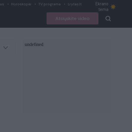
Ekrano
ius
Horoskopai
TV programa
Lrytas.lt
tema
Atsiųskite video