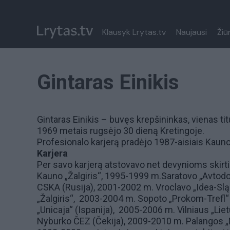
Klausyk Lrytas.tv
Naujausi
Žiū
Gintaras Einikis
Gintaras Einikis – buvęs krepšininkas, vienas ti
1969 metais rugsėjo 30 dieną Kretingoje.
Profesionalo karjerą pradėjo 1987-aisiais Kauno 
Karjera
Per savo karjerą atstovavo net devynioms sk
Kauno „Žalgiris“, 1995-1999 m.Saratovo „Avtod
CSKA (Rusija), 2001-2002 m. Vroclavo „Idea-Sl
„Žalgiris“, 2003-2004 m. Sopoto „Prokom-Trefl“
„Unicaja“ (Ispanija), 2005-2006 m. Vilniaus „Li
Nyburko ČEZ (Čekija), 2009-2010 m. Palangos „