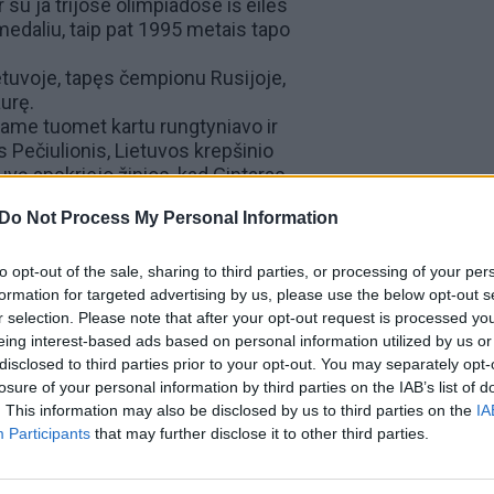
 su ja trijose olimpiadose iš eilės
edaliu, taip pat 1995 metais tapo
ietuvoje, tapęs čempionu Rusijoje,
aurę.
ame tuomet kartu rungtyniavo ir
s Pečiulionis, Lietuvos krepšinio
uvą apskriejo žinios, kad Gintaras
34 dvitaškių) ir surinko daugiau nei
Do Not Process My Personal Information
algirį“. Tą sezoną krepšininkas
tyviausiu žaidėju bei tuo, kuris
enerias rungtynes.
to opt-out of the sale, sharing to third parties, or processing of your per
krepšinio, tačiau po metų
formation for targeted advertising by us, please use the below opt-out s
r selection. Please note that after your opt-out request is processed y
s „Naglio-Adakrio“ komandą pakvietė
eing interest-based ads based on personal information utilized by us or
 vadovas Regimantas Juška.
disclosed to third parties prior to your opt-out. You may separately opt-
ką dirbo trenerio asistentu Saratovo
losure of your personal information by third parties on the IAB’s list of
nikį atvesti į tinkamą kelią ir
. This information may also be disclosed by us to third parties on the
IA
i vidurio puolėjus. Tiesa, Gintaras
Participants
that may further disclose it to other third parties.
pasklido naujienos apie krepšininko