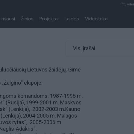
1°C, Viln
rimiausi
Žinios
Projektai
Laidos
Videoteka
Visi įrašai
tuluočiausių Lietuvos žaidėjų. Gimė
„Žalgirio“ ekipoje.
irtingoms komandoms: 1987-1995 m.
or“ (Rusija), 1999-2001 m. Maskvos
ąsk“ (Lenkija), 2002-2003 m.Kauno
 (Lenkija), 2004-2005 m. Malagos
etuvos rytas“, 2005-2006 m.
Naglis-Adakris“.