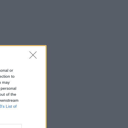
sonal or
ection to
ou may
 personal
out of the
 downstream
B’s List of