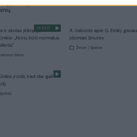
skolų priskaupė dėl namo esančio
ksnių.
00:03:01
s ir skolas įklimpęs
A. Sabonis apie G. Einikį: gavau
inikis: „Noriu būti normalus
įdomias žinutes
ilietis"
Žinios
|
Sportas
Lietuvos diena
inikis įrodė, kad dar gali
epšį
Sportas