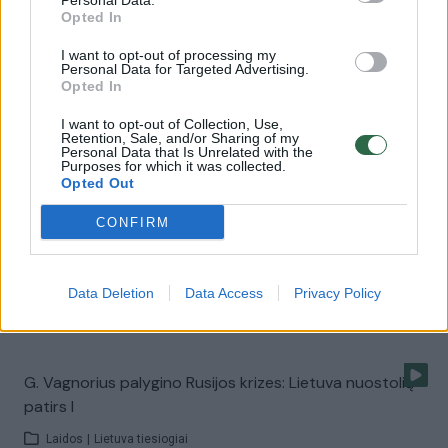
Personal Data.
G. Vagnorius apie kylančias kainas: „Vyriausybė turi
Opted In
skatinti vartojimą“
I want to opt-out of processing my
Žinios
|
Lietuvos diena
Personal Data for Targeted Advertising.
Opted In
I want to opt-out of Collection, Use,
Prekybininkų siaubas: pirkėjai, už 500 Lt perkantys
Retention, Sale, and/or Sharing of my
žiebtuvėlį I
Personal Data that Is Unrelated with the
Purposes for which it was collected.
Opted Out
Laidos
|
Lietuva tiesiogiai
CONFIRM
Prieš euro įvedimą – psichologų konsultacijos
kasininkėms II
Data Deletion
Data Access
Privacy Policy
Laidos
|
Lietuva tiesiogiai
G. Vagnorius palygino Rusijos krizes: Lietuva nuostolių
patirs I
Laidos
|
Lietuva tiesiogiai