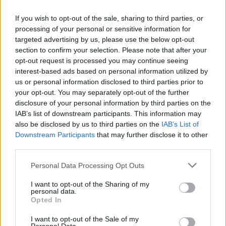
Laidos
|
Lietuva tiesiogiai
If you wish to opt-out of the sale, sharing to third parties, or
processing of your personal or sensitive information for
00:19:06
G. Vagnorius apie pirmą nepriklausomybės dešimtmetį:
targeted advertising by us, please use the below opt-out
papasakojo ir vieną kuriozą
section to confirm your selection. Please note that after your
opt-out request is processed you may continue seeing
Žinios
|
Verslas
interest-based ads based on personal information utilized by
us or personal information disclosed to third parties prior to
your opt-out. You may separately opt-out of the further
00:20:31
Gediminas Vagnorius: „Tai, kas vyksta Lietuvoje,
disclosure of your personal information by third parties on the
truputį pavojinga“
IAB’s list of downstream participants. This information may
also be disclosed by us to third parties on the
IAB’s List of
Laidos
|
Lietuva tiesiogiai
Downstream Participants
that may further disclose it to other
third parties.
00:00:32
Laidoje „Lietuva tiesiogiai“ – buvęs politikas Gediminas
Personal Data Processing Opt Outs
Vagnorius
I want to opt-out of the Sharing of my
personal data.
Laidos
|
Verta pažiūrėti
Opted In
I want to opt-out of the Sale of my