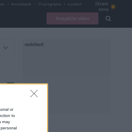
Ekrano
ius
Horoskopai
TV programa
Lrytas.lt
tema
Atsiųskite video
olis
sonal or
ection to
ou may
 personal