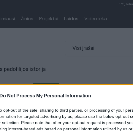
1°C, Viln
rimiausi
Žinios
Projektai
Laidos
Videoteka
Visi įrašai
 pedofilijos istorija
00:10:42
s bėglės sugrįžtuvės:
Apklaustas nuo pareigūnų
istorija, prasidėjusi prieš
slapstęsis N. Venckienės pusbr
Do Not Process My Personal Information
tį
Žinios
|
Kriminalai
to opt-out of the sale, sharing to third parties, or processing of your per
24/7
formation for targeted advertising by us, please use the below opt-out s
r selection. Please note that after your opt-out request is processed y
eing interest-based ads based on personal information utilized by us or