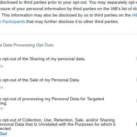
 kelio neužkirtę pareigūnai
Lietuvos prokurorai suvienijo
disclosed to third parties prior to your opt-out. You may separately opt-
mųjų suole
pajėgas dėl Neringos Venckie
losure of your personal information by third parties on the IAB’s list of
. This information may also be disclosed by us to third parties on the
IA
Kriminalai
Žinios
|
Lietuvos diena
Participants
that may further disclose it to other third parties.
aip N. Venckienė bus
Klonio gatvės budėtojai teism
l Data Processing Opt Outs
 Lietuvą – neaišku
pratrūko emocijomis
Lietuvos diena
Žinios
|
Lietuvos diena
o opt-out of the Sharing of my personal data.
In
o opt-out of the Sale of my Personal Data.
In
to opt-out of processing my Personal Data for Targeted
ing.
In
o opt-out of Collection, Use, Retention, Sale, and/or Sharing
ersonal Data that Is Unrelated with the Purposes for which it
lected.
Out