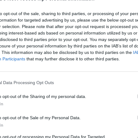
nėje gerbėjų minioje
Pasaulis atsisveikina su Pele:
egenda Pele išlydėtas į
laidotuvių procesiją iš stadion
to opt-out of the sale, sharing to third parties, or processing of your per
 kelionę
plojimais ir ašaromis lydėjo
formation for targeted advertising by us, please use the below opt-out s
tūkstančiai gerbėjų
Pasaulis
r selection. Please note that after your opt-out request is processed y
eing interest-based ads based on personal information utilized by us or
Žinios
|
Pasaulis
disclosed to third parties prior to your opt-out. You may separately opt-
losure of your personal information by third parties on the IAB’s list of
. This information may also be disclosed by us to third parties on the
IA
00:00:50
00:00
amžiną kelionę išlydi Pele:
Ukrainos vaikai Varšuvos moky
Participants
that may further disclose it to other third parties.
inimas vyks tūkstančius
sulaukė ypatingo svečio: mažu
iame stadione
aplankė vienas geriausių pasau
futbolininkų
Pasaulis
l Data Processing Opt Outs
Žinios
|
Sportas
o opt-out of the Sharing of my personal data.
In
00:00:38
00:00
s geriausius metų
Futbolininkas E. Haalandas įm
kus: sužinokite, kas
keturis įvarčius per mačą
o opt-out of the Sale of my Personal Data.
oja
In
Žinios
|
Sportas
Sportas
to opt-out of processing my Personal Data for Targeted