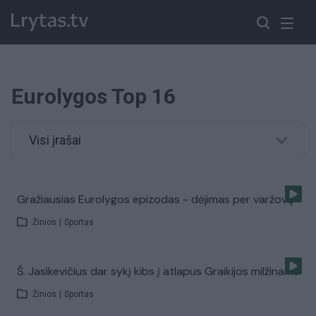
Eurolygos Top 16
Visi įrašai
Gražiausias Eurolygos epizodas - dėjimas per varžovą
Žinios
|
Sportas
Š. Jasikevičius dar sykį kibs į atlapus Graikijos milžinams
Žinios
|
Sportas