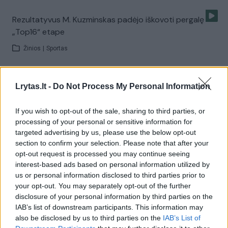
Rezultatyvus M. Kuzminskas padėjo iškovoti pergalę
„Top16“ etape
Žinios
|
Sportas
Įspūdingą „Chimki“ pergalę prieš CSKĄ nulėmė A.
Lrytas.lt -
Do Not Process My Personal Information
Švedo dvitaškis
If you wish to opt-out of the sale, sharing to third parties, or
Žinios
|
Sportas
processing of your personal or sensitive information for
targeted advertising by us, please use the below opt-out
section to confirm your selection. Please note that after your
M. Pocius: „Turime galimybių laimėti šias rungtynes“
opt-out request is processed you may continue seeing
interest-based ads based on personal information utilized by
Žinios
|
Sportas
us or personal information disclosed to third parties prior to
your opt-out. You may separately opt-out of the further
disclosure of your personal information by third parties on the
G. Krapikas sunerimęs dėl R. Javtoko ir „Laboral Kutxa“
IAB’s list of downstream participants. This information may
lyderio
also be disclosed by us to third parties on the
IAB’s List of