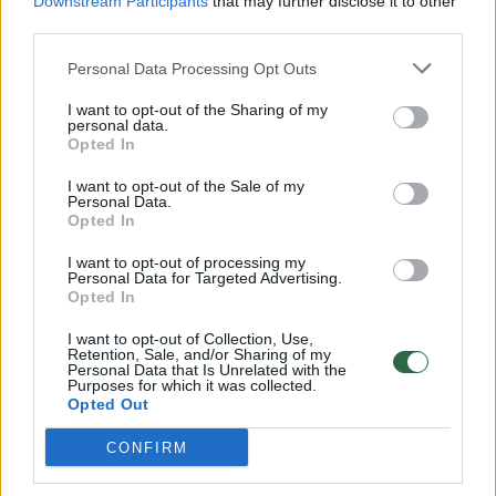
Downstream Participants
that may further disclose it to other
Žinios
|
Sportas
third parties.
Personal Data Processing Opt Outs
„Žalgirio“ varžovai Eurolygos „Top 16“ – baimę varantys
grandai
I want to opt-out of the Sharing of my
personal data.
Žinios
|
Sportas
Opted In
I want to opt-out of the Sale of my
Personal Data.
Gintaras Krapikas: daug kitų variantų mums nelieka –
Opted In
tik laimėti
I want to opt-out of processing my
Personal Data for Targeted Advertising.
Žinios
|
Sportas
Opted In
I want to opt-out of Collection, Use,
Dvi atakos „Žalgirio“ arenoje – tarp gražiausių savaitės
Retention, Sale, and/or Sharing of my
Personal Data that Is Unrelated with the
epizodų
Purposes for which it was collected.
Opted Out
Žinios
|
Sportas
CONFIRM