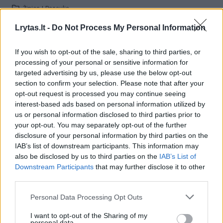
Žinios
|
Pasaulis
Lrytas.lt -
Do Not Process My Personal Information
00:01:23
Vilniuje gelbėjant elektros nukrėstą paauglį nukentėjo
If you wish to opt-out of the sale, sharing to third parties, or
medikas: abu buvo išvežti į ligoninę
processing of your personal or sensitive information for
Žinios
|
Lietuvos diena
targeted advertising by us, please use the below opt-out
section to confirm your selection. Please note that after your
opt-out request is processed you may continue seeing
00:00:42
interest-based ads based on personal information utilized by
Dramatiškas vaizdas užgniaužia kvapą: kelionė vos
us or personal information disclosed to third parties prior to
nesibaigė tragedija
your opt-out. You may separately opt-out of the further
Žinios
|
Pasaulis
disclosure of your personal information by third parties on the
IAB’s list of downstream participants. This information may
also be disclosed by us to third parties on the
IAB’s List of
Downstream Participants
that may further disclose it to other
Kaune išgąsdintos baidarininkų žuvo dešimtys gulbių
third parties.
Žinios
|
Lietuvos diena
Personal Data Processing Opt Outs
I want to opt-out of the Sharing of my
Nepasisekė: parasparnio pilotas kliudo elektros laidus
personal data.