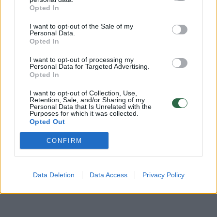
Opted In
Žinios
|
Pramogos
I want to opt-out of the Sale of my
Personal Data.
Opted In
Drama Šilalėje: pakistanietis siekia dukrą išvežti į
Olandiją
I want to opt-out of processing my
Personal Data for Targeted Advertising.
Žinios
|
Lietuvos diena
Opted In
I want to opt-out of Collection, Use,
Retention, Sale, and/or Sharing of my
Pastatai po elektros laidais gali atnešti mirtį
Personal Data that Is Unrelated with the
Purposes for which it was collected.
Opted Out
Žinios
|
Verslas
CONFIRM
Data Deletion
Data Access
Privacy Policy