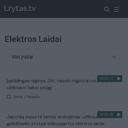
Elektros Laidai
Visi įrašai
00:00:27
Įspūdingas reginys JAV: vaizdo registratorius iš arti
užfiksavo žaibo smūgį
Žinios
|
Pasaulis
00:00:38
Japoniją supurtė žemės drebėjimas: užfiksuoti
geležinkelio stotyje siūbuojantys elektros laidai