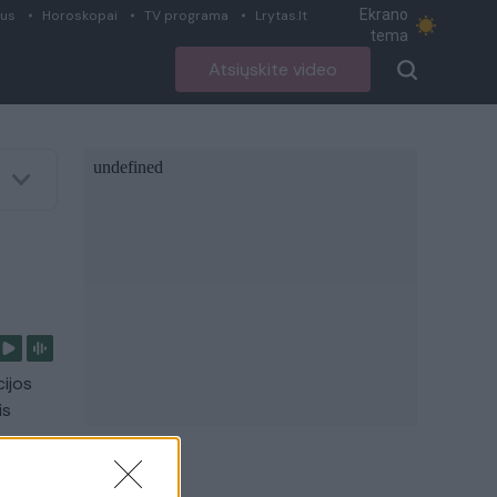
Ekrano
ius
Horoskopai
TV programa
Lrytas.lt
tema
Atsiųskite video
cijos
is