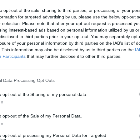
Pramogos
to opt-out of the sale, sharing to third parties, or processing of your per
formation for targeted advertising by us, please use the below opt-out s
00:15:35
00:02
itis apie įtampą Ukrainoje:
Ekspertų rekomendacijos renk
r selection. Please note that after your opt-out request is processed y
mzta vis gilyn į savo melo
kubilą: svarbu atkreipti dėmesį
eing interest-based ads based on personal information utilized by us or
disclosed to third parties prior to your opt-out. You may separately opt-
gamintojus
losure of your personal information by third parties on the IAB’s list of
Lietuvos diena
Žinios
|
Gyvenimo būdas
. This information may also be disclosed by us to third parties on the
IA
Participants
that may further disclose it to other third parties.
00:11:51
00:02
s įvardijo, kodėl lietuviai
Ekspertai pataria, kaip susikurt
l Data Processing Opt Outs
ribojimų: žmonės pikti –
saugią asmeninę erdvę intern
arantinas nebuvo
o opt-out of the Sharing of my personal data.
Žinios
|
Verslas
s
In
Lietuvos diena
o opt-out of the Sale of my Personal Data.
In
00:14:52
00:03
: ko I. Šimonytė turėtų
Komunikacijos ekspertas įvert
to opt-out of processing my Personal Data for Targeted
ti, norint nugalėti antrame
kandidatų į prezidentus kampa
ing.