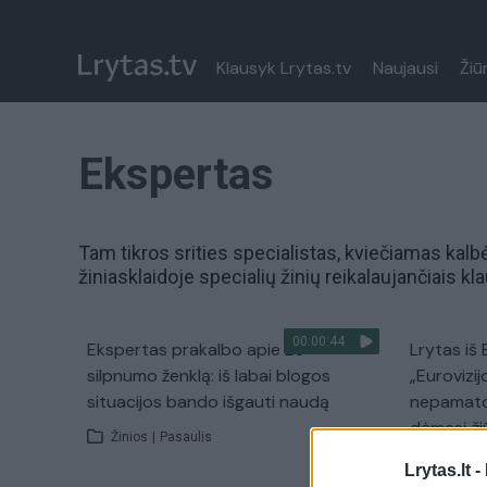
Klausyk Lrytas.tv
Naujausi
Žiū
Ekspertas
Tam tikros srities
specialistas
, kviečiamas kalb
žiniasklaidoje specialių žinių reikalaujančiais kl
00:00:44
Ekspertas prakalbo apie ES
Lrytas iš 
silpnumo ženklą: iš labai blogos
„Eurovizij
situacijos bando išgauti naudą
nepamato i
dėmesį ži
Žinios
|
Pasaulis
Bazelis
Lrytas.lt -