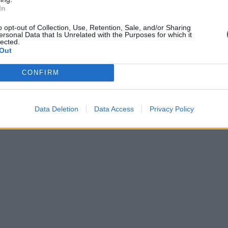
In
ypač išskyrė vieną
Lietuvos diena
Žinios
|
Lietuvos diena
o opt-out of Collection, Use, Retention, Sale, and/or Sharing
ersonal Data that Is Unrelated with the Purposes for which it
lected.
Out
00:03:25
00:09
pasakė, ką reikia keisti
Taip atrodo jachta, kurioje įr
švietimo sistemoje
CONFIRM
visos geriausios laivo technol
Lietuvos diena
Laidos
|
Šiandien kimba
Data Deletion
Data Access
Privacy Policy