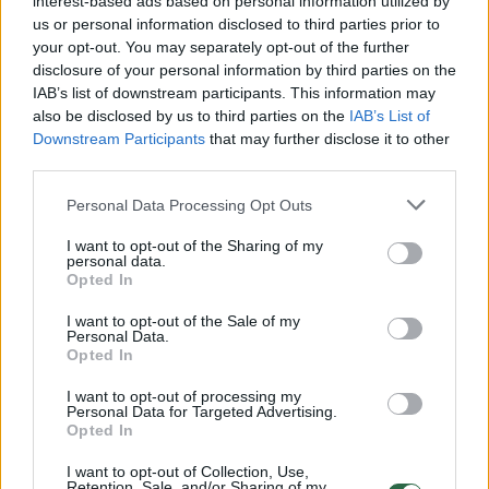
interest-based ads based on personal information utilized by
00:05:22
Pėstieji vis dar užmiršta, kad turi ne tik teises, bet ir
us or personal information disclosed to third parties prior to
pareigas
your opt-out. You may separately opt-out of the further
disclosure of your personal information by third parties on the
Žinios
|
Auto
IAB’s list of downstream participants. This information may
also be disclosed by us to third parties on the
IAB’s List of
Downstream Participants
that may further disclose it to other
00:05:04
Paaiškino, kuo skiriasi saugus greitis nuo leistino
third parties.
Žinios
|
Auto
Personal Data Processing Opt Outs
I want to opt-out of the Sharing of my
00:03:28
personal data.
Policija siūlo smulkias avarijas patyrusiems
Opted In
automobiliams stabdyti techninę apžiūrą
I want to opt-out of the Sale of my
Žinios
|
Lietuvos diena
Personal Data.
Opted In
I want to opt-out of processing my
00:01:35
Tragiška para Lietuvos keliuose – žuvo 6 žmonės
Personal Data for Targeted Advertising.
Opted In
Žinios
|
Lietuvos diena
I want to opt-out of Collection, Use,
Retention, Sale, and/or Sharing of my