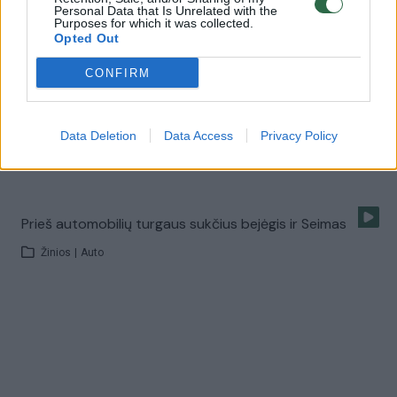
Personal Data that Is Unrelated with the
Priminė apie problemą, prie kurios sprendimo gali
Purposes for which it was collected.
Opted Out
prisidėti kiekvienas
Žinios
|
Auto
CONFIRM
Ieškomas eismo įvykį sukėlęs BMW vairuotojas
Data Deletion
Data Access
Privacy Policy
Žinios
|
Auto
Prieš automobilių turgaus sukčius bejėgis ir Seimas
Žinios
|
Auto