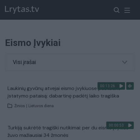
Eismo Įvykiai
Visi įrašai
00:13:26
Laukinių gyvūnų atvejai eismo įvykiuose paskatino
įstatymo pataisą: dabartinę padėtį laiko tragiška
Žinios
|
Lietuvos diena
00:00:53
Turkiją sukrėtė tragiški nutikimai: per du eismo įvykius
žuvo mažiausiai 34 žmonės