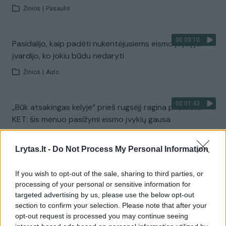
Žinios
|
Pasaulis
00:03:10
Pasidalijo, kaip padėti nukentėjusiems eismo įvykyje:
įvardijo, ko jokiu būdu nedaryti
Žinios
|
Auto
00:01:43
„Būk atsakingas kelyje“ prieš rugsėjį ragina prisiminti
KET: šis mėnuo pasižymi eismo įvykių gausa
Žinios
|
Lietuvos diena
Lrytas.lt -
Do Not Process My Personal Information
00:04:25
Dviratininkai ir paspirtukininkai: kaip išvengti eismo
If you wish to opt-out of the sale, sharing to third parties, or
įvykių?
processing of your personal or sensitive information for
targeted advertising by us, please use the below opt-out
Žinios
|
Auto
section to confirm your selection. Please note that after your
opt-out request is processed you may continue seeing