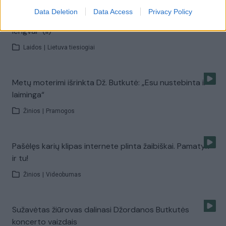
Data Deletion
Data Access
Privacy Policy
Purvais drabstyta D. Butkutė: „Nesudegins manęs
lengvai“ (II)
Laidos
|
Lietuva tiesiogiai
Metų moterimi išrinkta Dž. Butkutė: „Esu nustebinta ir
laiminga“
Žinios
|
Pramogos
Pašėlęs karių klipas internete plinta žaibiškai. Pamatyk
ir tu!
Žinios
|
Videobumas
Sužavėtas žiūrovas dalinasi Džordanos Butkutės
koncerto vaizdais