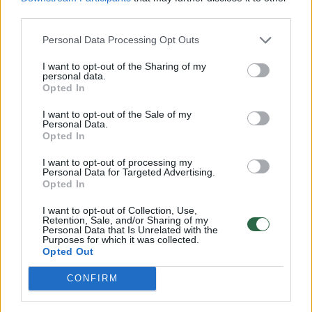
third parties.
Žiūrovė užfiksavo D. Butkutės ir A. Mamontovo duetą
Personal Data Processing Opt Outs
Žinios
|
Pramogos
I want to opt-out of the Sharing of my
personal data.
Opted In
Kėdainiuose – iškilmingas „Vikondos“ jubiliejus
I want to opt-out of the Sale of my
Personal Data.
Žinios
|
Pramogos
Opted In
I want to opt-out of processing my
Personal Data for Targeted Advertising.
Padėkite surasti Dž. Butkutės koncerte smurtavusią
Opted In
moterį
I want to opt-out of Collection, Use,
Žinios
|
Lietuvos diena
Retention, Sale, and/or Sharing of my
Personal Data that Is Unrelated with the
Purposes for which it was collected.
Opted Out
Džordana Butkutė: „Sutikau kitokios veislės žmogų“ (I)
CONFIRM
Laidos
|
Lietuva tiesiogiai