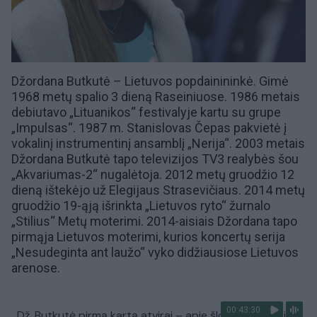
Džordana Butkutė – Lietuvos popdainininkė. Gimė
1968 metų spalio 3 dieną Raseiniuose. 1986 metais
debiutavo „Lituanikos“ festivalyje kartu su grupe
„Impulsas“. 1987 m. Stanislovas Čepas pakvietė į
vokalinį instrumentinį ansamblį „Nerija“. 2003 metais
Džordana Butkutė tapo televizijos TV3 realybės šou
„Akvariumas-2“ nugalėtoja. 2012 metų gruodžio 12
dieną ištekėjo už
Elegijaus Strasevičiaus
. 2014 metų
gruodžio 19-ąją išrinkta „Lietuvos ryto“ žurnalo
„Stilius“ Metų moterimi
. 2014-aisiais Džordana tapo
pirmąja Lietuvos moterimi, kurios koncertų serija
„Nesudeginta ant laužo“ vyko didžiausiose Lietuvos
arenose.
00:43:30
Dž. Butkutė pirmą kartą atvirai – apie šlovę, alkoholį ir