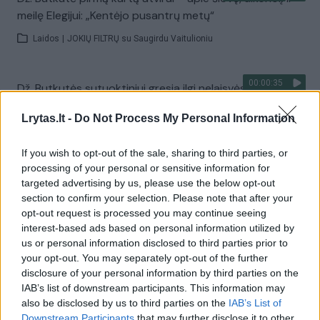
meilę Elegijui: „Kentėjo pusantrų metų“
Laidos
|
JOKIŲ FILTRŲ su Saugirdu Vaitulioniu
00:00:35
Dž. Butkutės sutuoktiniui gresia ilgi nelaisvės metai:
kaltinamas psichotropinių medžiagų laikymu
Lrytas.lt -
Do Not Process My Personal Information
Žinios
|
Lietuvos diena
If you wish to opt-out of the sale, sharing to third parties, or
processing of your personal or sensitive information for
00:01:51
Veidotyrininkas įvardijo didžiausią Džordanos Butkutės
targeted advertising by us, please use the below opt-out
trūkumą
section to confirm your selection. Please note that after your
opt-out request is processed you may continue seeing
Žinios
|
Pramogos
interest-based ads based on personal information utilized by
us or personal information disclosed to third parties prior to
your opt-out. You may separately opt-out of the further
00:01:01
Dž. Butkutę su mylimuoju pamatęs M. Lučinas prakalbo
disclosure of your personal information by third parties on the
apie neramų gyvenimą
IAB’s list of downstream participants. This information may
also be disclosed by us to third parties on the
IAB’s List of
Žinios
|
Gyvenimo būdas
Downstream Participants
that may further disclose it to other