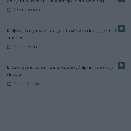
JAV įlūžus asfaltui - nugarmėjo 15 automobilių
Žinios
|
Pasaulis
Kinijoje į šaligatvyje staiga atsivėrusią duobę įkrito 5
žmonės
Žinios
|
Pasaulis
Ieškoma priežasčių, kodėl Kauno „Žalgiris“ pateko į
duobę
Žinios
|
Sportas