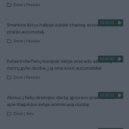
Žinios
|
Pasaulis
00:00:29
Smarkios liūtys Italijoje sukėlė chaosą: atsivėrusi duobė
prarijo automobilį
Žinios
|
Pasaulis
00:00:40
Katastrofa Pietų Korėjoje: kelyje atsirado aštuonių
metrų gylio duobė, į ją ėmė kristi automobiliai
Žinios
|
Pasaulis
00:00:22
Akmuo į Kelių direkcijos daržą: ignoravo pranešimus
apie Klaipėdos kelyje atsivėrusią duobę
Žinios
|
Auto