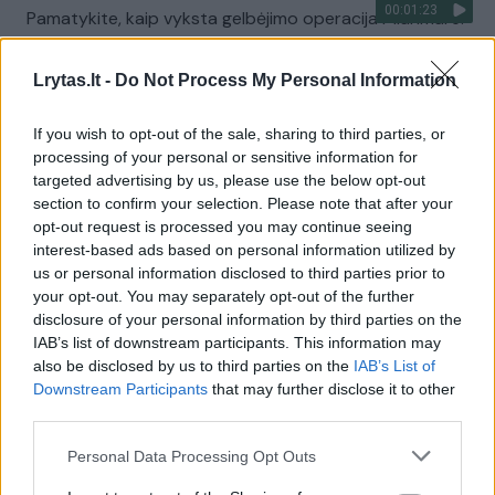
00:01:23
Pamatykite, kaip vyksta gelbėjimo operacija Mianmare:
4 drambliai įstrigo dumblo duobėje
Lrytas.lt -
Do Not Process My Personal Information
Žinios
|
Pasaulis
If you wish to opt-out of the sale, sharing to third parties, or
00:00:45
Neapolyje prasivėrė milžiniška 500 kvadratinių metrų
processing of your personal or sensitive information for
targeted advertising by us, please use the below opt-out
duobė – prasmego mažiausiai trys automobiliai
section to confirm your selection. Please note that after your
Žinios
|
Pasaulis
opt-out request is processed you may continue seeing
interest-based ads based on personal information utilized by
us or personal information disclosed to third parties prior to
00:00:34
Kaune po avarijos automobilis atsidūrė šiluminėje
your opt-out. You may separately opt-out of the further
disclosure of your personal information by third parties on the
trasoje
IAB’s list of downstream participants. This information may
Žinios
|
Lietuvos diena
also be disclosed by us to third parties on the
IAB’s List of
Downstream Participants
that may further disclose it to other
third parties.
Naująją Zelandiją supurtęs žemės drebėjimas atvėrė
Personal Data Processing Opt Outs
duobes keliuose