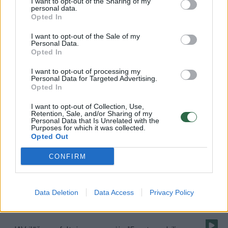
I want to opt-out of the Sharing of my
Žinios
|
Pasaulis
personal data.
Opted In
Londone milžiniška smegduobė vos nepasiglemžė
I want to opt-out of the Sale of my
Personal Data.
automobilio
Opted In
Žinios
|
Pasaulis
I want to opt-out of processing my
Personal Data for Targeted Advertising.
Opted In
Prabilo iš narkotikų liūno išsikapstęs A. Martinėnas-
I want to opt-out of Collection, Use,
Vudis (I)
Retention, Sale, and/or Sharing of my
Personal Data that Is Unrelated with the
Purposes for which it was collected.
Žinios
|
Ginčas
Opted Out
CONFIRM
Iš duobės išlipęs S. Siparis: „Dievas man suteikė
atostogų“ (II)
Data Deletion
Data Access
Privacy Policy
Žinios
|
Ginčas