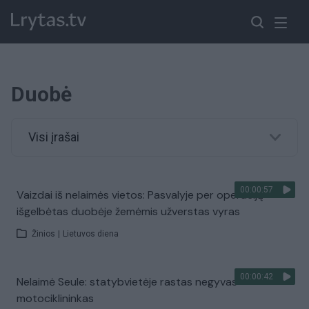
Duobė
Visi įrašai
00:00:57
Vaizdai iš nelaimės vietos: Pasvalyje per operaciją
išgelbėtas duobėje žemėmis užverstas vyras
Žinios
|
Lietuvos diena
00:00:42
Nelaimė Seule: statybvietėje rastas negyvas
motociklininkas