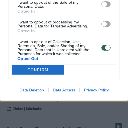
Žinios
|
Kriminalai
I want to opt-out of the Sale of my
Personal Data.
Opted In
00:03:57
Gamtininkas L. Budrys: žolės deginimas visai nėra
I want to opt-out of processing my
Personal Data for Targeted Advertising.
naudingas, kaip galvojama
Opted In
Žinios
|
Lietuvos diena
I want to opt-out of Collection, Use,
Retention, Sale, and/or Sharing of my
Personal Data that Is Unrelated with the
Purposes for which it was collected.
00:03:08
Vilniečiai pasakė, ką mano apie jėgainę, kurioje atliekos
Opted Out
virs šiluma
CONFIRM
Žinios
|
Laikas inovacijoms
Data Deletion
Data Access
Privacy Policy
00:01:23
Pamatykite, kaip naikinamas muitinės sulaikytas
rekordinis hašišo siuntinys
Žinios
|
Kriminalai