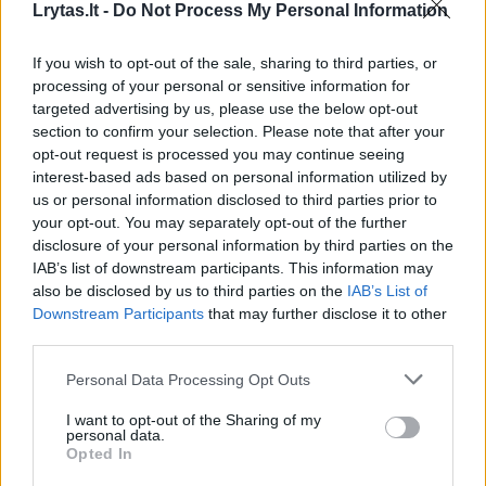
Lrytas.lt -
Do Not Process My Personal Information
00:03:00
Patarimai sodininkams: atsakė, ar galima deginti šakas
savo sklype
If you wish to opt-out of the sale, sharing to third parties, or
Žinios
|
Gyvenimo būdas
processing of your personal or sensitive information for
targeted advertising by us, please use the below opt-out
section to confirm your selection. Please note that after your
00:00:36
Lietuvos ugniagesiai pasidalijo šiurpia statistika –
opt-out request is processed you may continue seeing
interest-based ads based on personal information utilized by
skaičiai didžiuliai
us or personal information disclosed to third parties prior to
Žinios
|
Lietuvos diena
your opt-out. You may separately opt-out of the further
disclosure of your personal information by third parties on the
IAB’s list of downstream participants. This information may
00:01:34
Žolės deginimas įsisiautėjo: šiemet ugniagesiai žolę
also be disclosed by us to third parties on the
IAB’s List of
Downstream Participants
that may further disclose it to other
gesino daugiau nei tūkstantį kartų
third parties.
Žinios
|
Lietuvos diena
Personal Data Processing Opt Outs
I want to opt-out of the Sharing of my
00:00:39
Kovai prieš žolės degintojus ėmėsi naujų priemonių –
personal data.
pažeidėjai neliks nepastebėti
Opted In