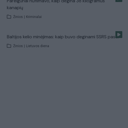
Pareigūnai nufilmavo, kaip degina 38 kilogramus
kanapių
Žinios
|
Kriminalai
Baltijos kelio minėjimas: kaip buvo deginami SSRS pasai
Žinios
|
Lietuvos diena