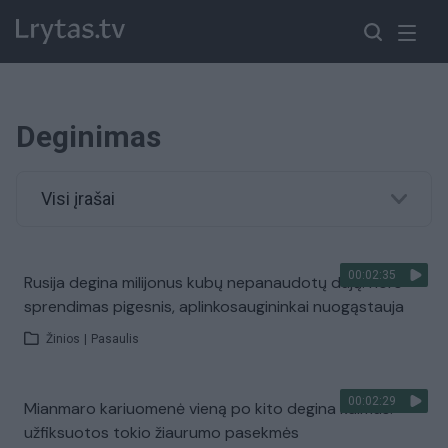
Deginimas
Visi įrašai
00:02:35
Rusija degina milijonus kubų nepanaudotų dujų: nors
sprendimas pigesnis, aplinkosaugininkai nuogąstauja
Žinios
|
Pasaulis
00:02:29
Mianmaro kariuomenė vieną po kito degina kaimus:
užfiksuotos tokio žiaurumo pasekmės