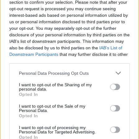
section to confirm your selection. Please note that after your
tuometę draugę Rihanną, dėl to ši turėjo praleisti
opt-out request is processed you may continue seeing
renginį.
interest-based ads based on personal information utilized by
us or personal information disclosed to third parties prior to
your opt-out. You may separately opt-out of the further
00:00:40
Muzikos žvaigždė C. Brownas kaltinamas
disclosure of your personal information by third parties on the
išprievartavimu
IAB’s list of downstream participants. This information may
also be disclosed by us to third parties on the
IAB’s List of
Žinios
|
Pasaulis
Downstream Participants
that may further disclose it to other
third parties.
Po pikantiškų Šiaulių krepšininkės asmenukių –
Personal Data Processing Opt Outs
pasiūlymų gausa
I want to opt-out of the Sharing of my
personal data.
Žinios
|
Sportas
Opted In
I want to opt-out of the Sale of my
Personal Data.
Opted In
I want to opt-out of processing my
Personal Data for Targeted Advertising.
Opted In