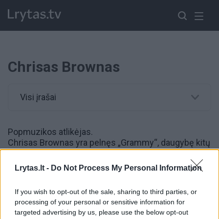
Chrisas Brownas
Visi įrašai
Popmuzikos atlikėjas.
Chrisas Brownas yra pelnęs „Grammy“, daugybę kitų
apdovanojimų, jo įrašai parduoti daugiau nei 100
milijonų egzempliorių tiražu. Tiesa, dėl bėdų su
Lrytas.lt -
Do Not Process My Personal Information
teisėsaga Ch.Brownui uždrausta atvykti į Didžiąją
Britaniją, Australiją ir Naująją Zelandiją.
If you wish to opt-out of the sale, sharing to third parties, or
2019 metais dainininkui pateikti kaltinimai
processing of your personal or sensitive information for
išprievartavus moterį. 2009 metais prieš „Grammy“
targeted advertising by us, please use the below opt-out
apdovanojimų ceremoniją Ch.Brownas sumušė