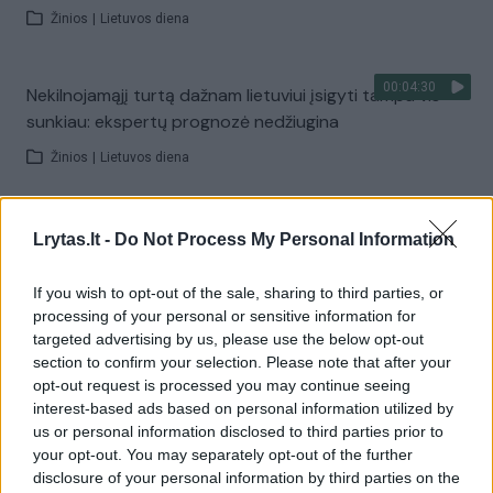
Žinios
|
Lietuvos diena
00:04:30
Nekilnojamąjį turtą dažnam lietuviui įsigyti tampa vis
sunkiau: ekspertų prognozė nedžiugina
Žinios
|
Lietuvos diena
00:16:15
NT kainoms kylant kaip ant mielių, mato ir kitą medalio
Lrytas.lt -
Do Not Process My Personal Information
pusę: laukiantiems permainų turi gerų žinių
If you wish to opt-out of the sale, sharing to third parties, or
Žinios
|
Lietuvos diena
processing of your personal or sensitive information for
targeted advertising by us, please use the below opt-out
section to confirm your selection. Please note that after your
00:15:17
Tokių NT kainų istorijoje dar nėra buvę: atsakė, kokių
opt-out request is processed you may continue seeing
pokyčių dar sulauksime
interest-based ads based on personal information utilized by
us or personal information disclosed to third parties prior to
Žinios
|
Lietuvos diena
your opt-out. You may separately opt-out of the further
disclosure of your personal information by third parties on the