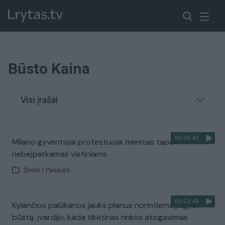
Būsto Kaina
Visi įrašai
00:00:42
Milano gyventojai protestuoja: miestas tapo
nebeįperkamas vietiniams
Žinios
|
Pasaulis
00:03:48
Kylančios palūkanos jauks planus norintiems įsigyti
būstą: įvardijo, kada tikėtinas rinkos atsigavimas