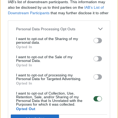
IAB’s list of downstream participants. This information may
00:03:03
Specialistas pastebi – situacija NT rinkoje prasčiausia
also be disclosed by us to third parties on the
IAB’s List of
per dešimt metų: gali būti dar sudėtingiau
Downstream Participants
that may further disclose it to other
third parties.
Žinios
|
Verslas
Personal Data Processing Opt Outs
00:15:40
Specialisto rekomendacijos ketinantiems pirkti NT:
I want to opt-out of the Sharing of my
personal data.
atskleidė, ar tikrai verta laukti geresnių laikų
Opted In
Žinios
|
Lietuvos diena
I want to opt-out of the Sale of my
Personal Data.
Opted In
00:14:37
Ekspertas atskleidė, kaip keisis nekilnojamojo turto
I want to opt-out of processing my
kainos: ketinantiems skolintis turi gerų žinių
Personal Data for Targeted Advertising.
Opted In
Žinios
|
Lietuvos diena
I want to opt-out of Collection, Use,
Retention, Sale, and/or Sharing of my
Personal Data that Is Unrelated with the
00:15:18
Ekonomistas pasakė, kada būstų kainos stabilizuosis:
Purposes for which it was collected.
Opted Out
užtrukti gali ne vienerius metus