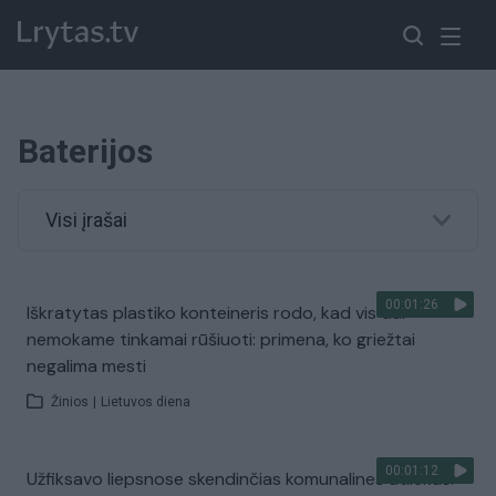
Baterijos
Visi įrašai
00:01:26
Iškratytas plastiko konteineris rodo, kad vis dar
nemokame tinkamai rūšiuoti: primena, ko griežtai
negalima mesti
Žinios
|
Lietuvos diena
00:01:12
Užfiksavo liepsnose skendinčias komunalines atliekas: