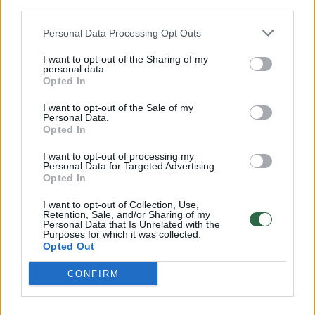
third parties.
00:03:41
Ar žinome, kodėl svarbu rūšiuoti nešiojamus
Personal Data Processing Opt Outs
akumuliatorius ir baterijas?
I want to opt-out of the Sharing of my
Žinios
personal data.
|
Lietuvos diena
Opted In
I want to opt-out of the Sale of my
00:03:47
Pasakė, kur mesti pasenusias nešiojamąsias baterijas ir
Personal Data.
Opted In
akumuliatorius
I want to opt-out of processing my
Žinios
|
Lietuvos diena
Personal Data for Targeted Advertising.
Opted In
Nešiojamųjų baterijų ir akumuliatorių atliekų tvarkymas
I want to opt-out of Collection, Use,
Retention, Sale, and/or Sharing of my
Personal Data that Is Unrelated with the
Žinios
|
Verslas
Purposes for which it was collected.
Opted Out
CONFIRM
Klaipėdietis važinėjasi seniausiu elektromobiliu
Europoje