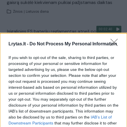
gaisrą sukėlė kiekvienam puikiai pažįstamas daiktas
Žinios
|
Lietuvos diena
00:02:40
Įsigaliojęs ES baterijų reglamentas atneš pokyčių ir
verslui, ir gyventojams: papasakojo, kas keisis
Lrytas.lt -
Do Not Process My Personal Information
Žinios
|
Lietuvos diena
If you wish to opt-out of the sale, sharing to third parties, or
processing of your personal or sensitive information for
00:02:10
Baterijų parkuose – nelaimės atveju padėsiančios
targeted advertising by us, please use the below opt-out
sistemos: užtikrins nepertraukiamą elektros tiekimą
section to confirm your selection. Please note that after your
opt-out request is processed you may continue seeing
Žinios
|
Lietuvos diena
interest-based ads based on personal information utilized by
us or personal information disclosed to third parties prior to
your opt-out. You may separately opt-out of the further
00:02:02
Nuostoliai dėl elektros dingimo – praeitis: patvirtinta
disclosure of your personal information by third parties on the
100 mln. parama baterijoms, atkuriančioms elektrą
IAB’s list of downstream participants. This information may
also be disclosed by us to third parties on the
IAB’s List of
Žinios
|
Lietuvos diena
Downstream Participants
that may further disclose it to other