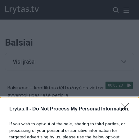
Balsiai
Visi įrašai
00:03:23
Balsiuose – konfliktas dėl bažnyčios vietos: tūkstantis
gyventojų pasirašė peticiją
Žinios
|
Lietuvos diena
Lrytas.lt -
Do Not Process My Personal Information
If you wish to opt-out of the sale, sharing to third parties, or
00:00:36
Per avariją Vilniaus pakraštyje nukentėjo moteris,
processing of your personal or sensitive information for
paralyžiuotas eismas
targeted advertising by us, please use the below opt-out