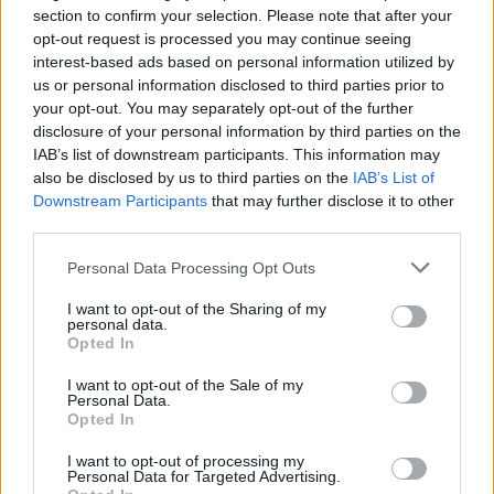
section to confirm your selection. Please note that after your
Žinios
|
Lietuvos diena
opt-out request is processed you may continue seeing
interest-based ads based on personal information utilized by
us or personal information disclosed to third parties prior to
Pasižvalgykite po žinomos šeimos atstovės svajonių
your opt-out. You may separately opt-out of the further
namus
disclosure of your personal information by third parties on the
IAB’s list of downstream participants. This information may
Žinios
|
Gyvenimo būdas
also be disclosed by us to third parties on the
IAB’s List of
Downstream Participants
that may further disclose it to other
third parties.
Darius Valys nusipirko namą, iš Vilniaus trauktis
neketina
Personal Data Processing Opt Outs
Žinios
|
Lietuvos diena
I want to opt-out of the Sharing of my
personal data.
Opted In
Turčių pjautynės dėl 40 tūkst. litų lyg iš „Santa
I want to opt-out of the Sale of my
Barbaros“
Personal Data.
Opted In
Žinios
|
Lietuvos diena
I want to opt-out of processing my
Personal Data for Targeted Advertising.