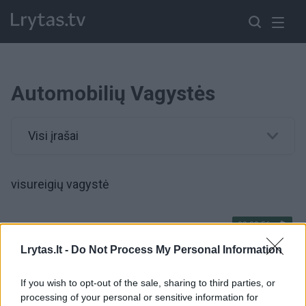
Automobilių Vagystės
Visi įrašai
visureigių vagystė
00:00:56
Ilgapirščių paieška virto tarptautine operacija: lietuviai
Lenkijoje ir Vokietijoje grobė brangius automobilius
Lrytas.lt -
Do Not Process My Personal Information
Žinios
|
Kriminalai
If you wish to opt-out of the sale, sharing to third parties, or
processing of your personal or sensitive information for