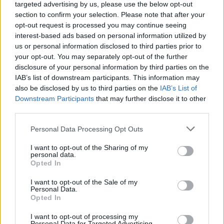
targeted advertising by us, please use the below opt-out
00:01:08
Pareigūnai demaskavo automobilių vagių tinklą: iš
section to confirm your selection. Please note that after your
pasisavintų detalių ilgapirščiai net surinko „Porsche“
opt-out request is processed you may continue seeing
interest-based ads based on personal information utilized by
Žinios
|
Kriminalai
us or personal information disclosed to third parties prior to
your opt-out. You may separately opt-out of the further
disclosure of your personal information by third parties on the
00:01:43
Ilgapirščių lietuvių vagystės Lenkijoje: slaptos
IAB’s list of downstream participants. This information may
operacijos metu nepavyko išsisukti
also be disclosed by us to third parties on the
IAB’s List of
Downstream Participants
that may further disclose it to other
Žinios
|
Kriminalai
third parties.
Personal Data Processing Opt Outs
00:12:06
Darius Žukauskas: Vokietijoje siautusios lietuvių gaujos
žala – 1,5 mln. eurų
I want to opt-out of the Sharing of my
personal data.
Žinios
|
Kriminalai
Opted In
I want to opt-out of the Sale of my
Personal Data.
Po gaudynių Vilniuje – didžiulė transporto grūstis
Opted In
Žinios
|
Videobumas
I want to opt-out of processing my
Personal Data for Targeted Advertising.