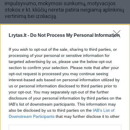
impulsyvumo, mokymosi sunkumų, motyvacijos
stokos ir kt. kliūčių neretai patiria neigiamą aplinkinių
vertinimą bei izoliaciją.
00:03:49
J. Miltinio dramos teatro premjeroje – paliečiama
Lrytas.lt -
Do Not Process My Personal Information
visame pasaulyje itin jautri tema
If you wish to opt-out of the sale, sharing to third parties, or
Žinios
|
Lietuvos diena
processing of your personal or sensitive information for
targeted advertising by us, please use the below opt-out
section to confirm your selection. Please note that after your
00:19:27
Dovanoti džiaugsmą autizmo spektro sutrikimą
opt-out request is processed you may continue seeing
turintiems vaikams gali kiekvienas: papasakojo apie
interest-based ads based on personal information utilized by
dešimtis šeimų įtraukiančią stovyklą
us or personal information disclosed to third parties prior to
your opt-out. You may separately opt-out of the further
Žinios
|
Gyvenimo būdas
disclosure of your personal information by third parties on the
IAB’s list of downstream participants. This information may
also be disclosed by us to third parties on the
IAB’s List of
00:34:38
Psichiatras apie autizmo spektro sutrikimo mitus: „Yra
Downstream Participants
that may further disclose it to other
tekę matyti prie radiatoriaus pririštų vaikų”
third parties.