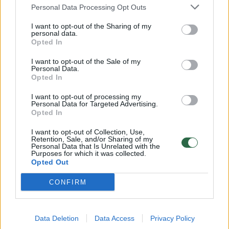
Žinios
|
Gyvenimo būdas
Personal Data Processing Opt Outs
I want to opt-out of the Sharing of my
personal data.
00:32:57
Autizmo diagnozę išgirdusi Justė: išsakė, kas buvo
Opted In
skaudžiausia ir dalinosi įžvalgomis
I want to opt-out of the Sale of my
Žinios
Personal Data.
|
Gyvenimo būdas
Opted In
I want to opt-out of processing my
00:32:36
K. Košel-Patil: turime pripažinti, kad į kitokius vaikus vis
Personal Data for Targeted Advertising.
Opted In
dar žiūrima su baime
I want to opt-out of Collection, Use,
Žinios
|
Gyvenimo būdas
Retention, Sale, and/or Sharing of my
Personal Data that Is Unrelated with the
Purposes for which it was collected.
Opted Out
00:03:54
Teismas neįgalų vaiką pasikėsinusią nužudyti mamą
pripažino kalta: prakalbo ir pati moteris
CONFIRM
Žinios
|
Lietuvos diena
Data Deletion
Data Access
Privacy Policy