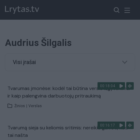
Audrius Šilgalis
Visi įrašai
00:18:04
Tvarumas įmonėse: kodėl tai būtina verslo išgyvenimui
ir kaip palengvina darbuotojų pritraukimą
Žinios
|
Verslas
00:16:17
Tvarumą sieja su keliomis sritimis: nereikia galvoti, kad
tai našta