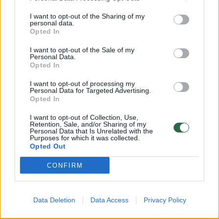
00:03:50
Atsakė, kuo svarbūs žalieji finansai: pagalbos ranką
I want to opt-out of the Sharing of my
įmonėms tiesia speciali organizacija
personal data.
Opted In
Žinios
|
Lietuvos diena
I want to opt-out of the Sale of my
Personal Data.
Opted In
00:47:46
Pabrėžė, kas turėtų būti pagrindinė Lietuvos
siekiamybė: iš politikų čia trūksta supratimo
I want to opt-out of processing my
Personal Data for Targeted Advertising.
Žinios
|
Verslas
Opted In
I want to opt-out of Collection, Use,
Retention, Sale, and/or Sharing of my
00:59:06
„Lietuvos Davosas 2024“: kodėl naftos vartojimo
Personal Data that Is Unrelated with the
Purposes for which it was collected.
mažinimas yra kritiškai svarbus saugiai Lietuvos
Opted Out
valstybės ateičiai?
CONFIRM
Žinios
|
Lietuvos diena
Data Deletion
Data Access
Privacy Policy