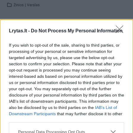
Žinios
|
Verslas
00:15:43
Žalioji verslo transformacija: nuo idėjos iki
Lrytas.lt -
Do Not Process My Personal Information
atsiperkančio projekto
Žinios
|
Verslas
If you wish to opt-out of the sale, sharing to third parties, or
processing of your personal or sensitive information for
targeted advertising by us, please use the below opt-out
01:29:05
„Lietuvos Davosas“: kaip turime realizuoti žaliąją
section to confirm your selection. Please note that after your
Lietuvos ekonomikos transformaciją?
opt-out request is processed you may continue seeing
interest-based ads based on personal information utilized by
Žinios
|
Lietuvos diena
us or personal information disclosed to third parties prior to
your opt-out. You may separately opt-out of the further
disclosure of your personal information by third parties on the
00:03:31
Atsakė, kaip bankai prisideda prie žaliosios pertvarkos:
IAB’s list of downstream participants. This information may
„Tai pirmasis toks sektorius“
also be disclosed by us to third parties on the
IAB’s List of
Downstream Participants
that may further disclose it to other
Laidos
|
Tvarumo kodas
third parties.
Personal Data Processing Opt Outs