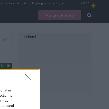
Ekrano
ius
Horoskopai
TV programa
Lrytas.lt
tema
Atsiųskite video
:58
nes:
sonal or
ection to
ou may
 personal
:47