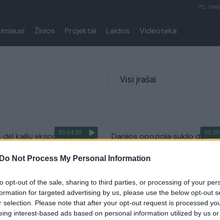
1°C, Viln
rimiausi
Žinios
Projektai
Laidos
Videoteka
Visi įrašai
00:04:55
00:00
 dėl kailių eksporto į Rusiją
Danijos opozicija sukilo dėl
u: kol vieni ragina sektorių
sprendimo išskersti šalies audi
Do Not Process My Personal Information
augintojai tikisi pasipelnyti
spaudžia premjerę trauktis iš
pareigų
Lietuvos diena
to opt-out of the sale, sharing to third parties, or processing of your per
Žinios
|
Pasaulis
formation for targeted advertising by us, please use the below opt-out s
r selection. Please note that after your opt-out request is processed y
eing interest-based ads based on personal information utilized by us or
00:03:53
00:01