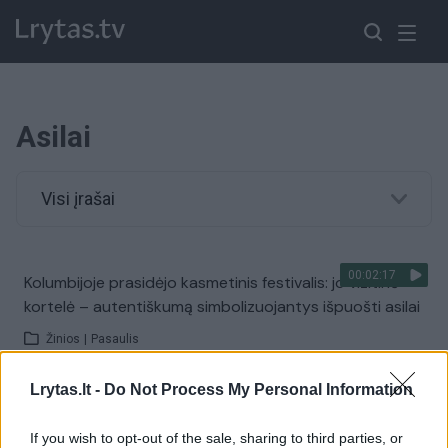
Asilai
Visi įrašai
00:02:17
Kolumbijoje prasidėjo kasmetinis festivalis: jo vizitinė
kortelė – autentiškumą simbolizuojantys išpuošti asilai
Žinios
|
Pasaulis
Lrytas.lt -
Do Not Process My Personal Information
00:00:54
Viename Meksikos miestelių – išskirtinis Tarptautinės
darbo dienos minėjimas: šventę skyrė asilams
If you wish to opt-out of the sale, sharing to third parties, or