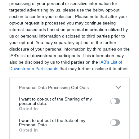
processing of your personal or sensitive information for
Žinios
|
Pasaulis
targeted advertising by us, please use the below opt-out
section to confirm your selection. Please note that after your
opt-out request is processed you may continue seeing
00:09:13
To dar nebūsite girdėję: gyvūnų elgesio specialistė
interest-based ads based on personal information utilized by
asilus palygino su šunimis
us or personal information disclosed to third parties prior to
your opt-out. You may separately opt-out of the further
Žinios
|
Augintinis
disclosure of your personal information by third parties on the
IAB’s list of downstream participants. This information may
also be disclosed by us to third parties on the
IAB’s List of
Pamatykite: asilai nėra kvaili gyvūnai, bent jau vienas tai
Downstream Participants
that may further disclose it to other
tikrai
third parties.
Žinios
|
Augintinis
Personal Data Processing Opt Outs
I want to opt-out of the Sharing of my
personal data.
Meksikiečiai originaliai pasišaipė iš Donaldo Trumpo
Opted In
Žinios
|
Pasaulis
I want to opt-out of the Sale of my
Personal Data.
Opted In
Lietuvoje – rečiausias ir brangiausias asilas