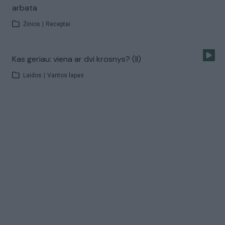
arbata
Žinios
|
Receptai
Kas geriau: viena ar dvi krosnys? (II)
Laidos
|
Vantos lapas