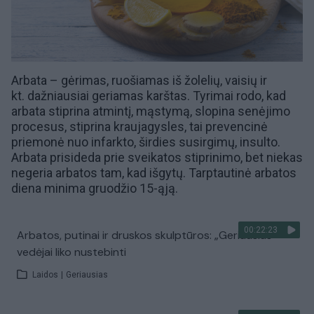
Arbata – gėrimas, ruošiamas iš
žolelių
, vaisių ir
kt. dažniausiai geriamas karštas. Tyrimai rodo, kad
arbata stiprina atmintį, mąstymą, slopina senėjimo
procesus, stiprina kraujagysles, tai prevencinė
priemonė nuo infarkto, širdies susirgimų, insulto.
Arbata prisideda prie
sveikatos
stiprinimo, bet niekas
negeria arbatos tam, kad išgytų. Tarptautinė arbatos
diena minima gruodžio 15-ąją.
00:22:23
Arbatos, putinai ir druskos skulptūros: „Geriausias“
vedėjai liko nustebinti
Laidos
|
Geriausias