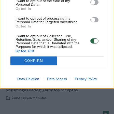
I want to opt-out of the Sale of my
Personal Data.
Žinios
|
Verslas
Opted In
I want to opt-out of processing my
Personal Data for Targeted Advertising.
Pirtininkų pavasario arbata ir praktiški patarimai
Opted In
Laidos
|
Vantos lapas
I want to opt-out of Collection, Use,
Retention, Sale, and/or Sharing of my
Personal Data that Is Unrelated with the
Purposes for which it was collected.
Opted Out
Pasigaminkite namuose: energijos suteikianti keturių
šakelių arbata
CONFIRM
Žinios
|
Gyvenimo būdas
Data Deletion
Data Access
Privacy Policy
Išvalykite organizmą nuo toksinų: paprastas ir
veiksmingas kadagių arbatos receptas
Žinios
|
Gyvenimo būdas