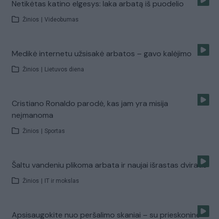
Netikėtas katino elgesys: laka arbatą iš puodelio
Žinios
|
Videobumas
Medikė internetu užsisakė arbatos – gavo kalėjimo
Žinios
|
Lietuvos diena
Cristiano Ronaldo parodė, kas jam yra misija
neįmanoma
Žinios
|
Sportas
Šaltu vandeniu plikoma arbata ir naujai išrastas dviratis
Žinios
|
IT ir mokslas
Apsisaugokite nuo peršalimo skaniai – su prieskonine