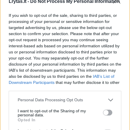
Žinios
|
Gyvenimo būdas
Lrytas.lt -
Do Not Process My Personal Information
If you wish to opt-out of the sale, sharing to third parties, or
00:01:45
Patarė, kaip pasigaminti naudingą pirties arbatą:
processing of your personal or sensitive information for
pasiteisina jau 20 metų
targeted advertising by us, please use the below opt-out
section to confirm your selection. Please note that after your
Žinios
|
Gyvenimo būdas
opt-out request is processed you may continue seeing
interest-based ads based on personal information utilized by
us or personal information disclosed to third parties prior to
00:01:37
Kas geriau: kava ar arbata?
your opt-out. You may separately opt-out of the further
disclosure of your personal information by third parties on the
Žinios
|
Lietuvos diena
IAB’s list of downstream participants. This information may
also be disclosed by us to third parties on the
IAB’s List of
Downstream Participants
that may further disclose it to other
00:01:28
Pirtininkė parodė, kaip pasidaryti pirties arbatą iš
third parties.
obuolių
Personal Data Processing Opt Outs
Žinios
|
Gyvenimo būdas
I want to opt-out of the Sharing of my
personal data.
Opted In
00:01:26
Taivanietis lietuvius stebina burbuline arbata: verslą
žada plėsti