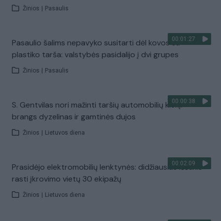
Žinios
|
Pasaulis
00:01:27
Pasaulio šalims nepavyko susitarti dėl kovos su
plastiko tarša: valstybės pasidalijo į dvi grupes
Žinios
|
Pasaulis
00:00:38
S. Gentvilas nori mažinti taršių automobilių kiekį:
brangs dyzelinas ir gamtinės dujos
Žinios
|
Lietuvos diena
00:02:09
Prasidėjo elektromobilių lenktynės: didžiausias iššūkis –
rasti įkrovimo vietų 30 ekipažų
Žinios
|
Lietuvos diena