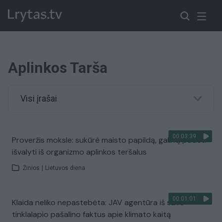
Aplinkos Tarša
Visi įrašai
00:03:39
Proveržis moksle: sukūrė maisto papildą, galintį padėti
išvalyti iš organizmo aplinkos teršalus
Žinios
|
Lietuvos diena
00:01:01
Klaida neliko nepastebėta: JAV agentūra iš savo
tinklalapio pašalino faktus apie klimato kaitą