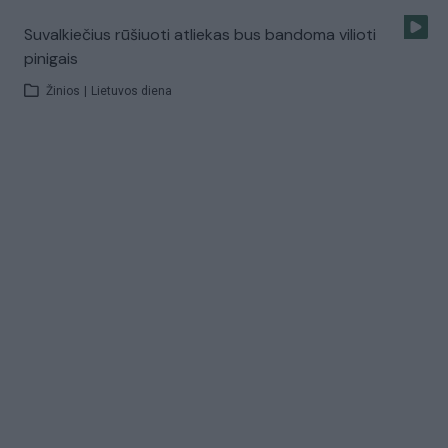
Suvalkiečius rūšiuoti atliekas bus bandoma vilioti
pinigais
Žinios
|
Lietuvos diena