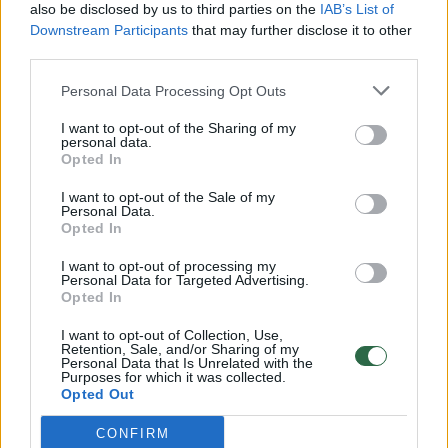
Žinios
|
Lietuvos diena
also be disclosed by us to third parties on the
IAB’s List of
Downstream Participants
that may further disclose it to other
third parties.
00:01:06
Naujojo automobilių taršos mokesčio gali tekti palaukti
Personal Data Processing Opt Outs
dar pusmetį
I want to opt-out of the Sharing of my
Žinios
|
Auto
personal data.
Opted In
00:06:17
Laiko liko visai nedaug: kelios klaidos, kurias daro
I want to opt-out of the Sale of my
Personal Data.
ūkininkai ir sodininkai, grasina katastrofa
Opted In
Žinios
|
Lietuvos diena
I want to opt-out of processing my
Personal Data for Targeted Advertising.
Opted In
00:04:29
Parodė, kaip iš nusidėvėjusios padangos pasigaminti
I want to opt-out of Collection, Use,
puikiausią pufą
Retention, Sale, and/or Sharing of my
Personal Data that Is Unrelated with the
Purposes for which it was collected.
Žinios
|
Gyvenimo būdas
Opted Out
CONFIRM
00:04:22