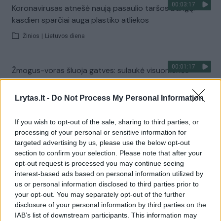
00:03:17
Koronavirusas atnešė naują pasaulio taršos bangą:
kasdien sparčiai auga plastiko atliekos
Žinios
|
Lietuvos diena
00:01:17
Žmogus-voras šluoja gatves: sulaukė visuomenės
dėmesio
Lrytas.lt -
Do Not Process My Personal Information
Žinios
|
Pasaulis
If you wish to opt-out of the sale, sharing to third parties, or
00:03:19
Taršos skandale – naujos detalės: įtarimai vadovui ir
processing of your personal or sensitive information for
targeted advertising by us, please use the below opt-out
ieškinys darbuotojui
section to confirm your selection. Please note that after your
Žinios
|
Lietuvos diena
opt-out request is processed you may continue seeing
interest-based ads based on personal information utilized by
us or personal information disclosed to third parties prior to
00:04:02
Į viešumą iškylant aplinkos teršimo atvejams, Seimas
your opt-out. You may separately opt-out of the further
disclosure of your personal information by third parties on the
pritarė penkių įstatymų pataisoms
IAB’s list of downstream participants. This information may