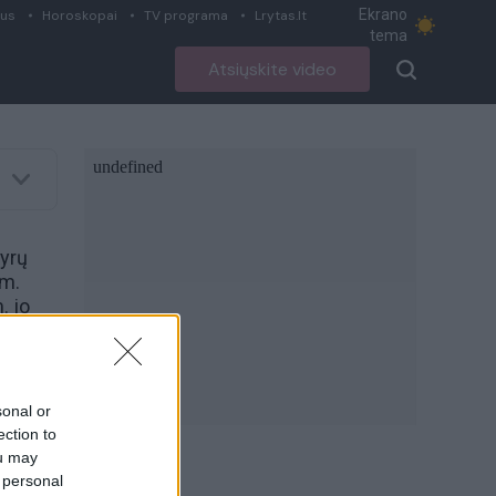
Ekrano
ius
Horoskopai
TV programa
Lrytas.lt
tema
Atsiųskite video
vyrų
 m.
. jo
io
sonal or
ection to
ou may
 personal