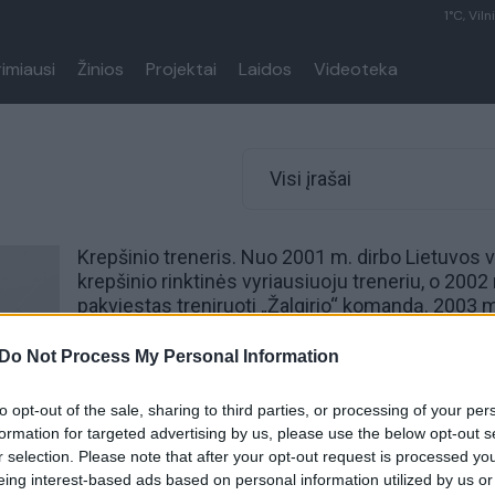
1°C, Viln
rimiausi
Žinios
Projektai
Laidos
Videoteka
Visi įrašai
Krepšinio treneris. Nuo 2001 m. dirbo Lietuvos 
krepšinio rinktinės vyriausiuoju treneriu, o 2002
pakviestas treniruoti „Žalgirio“ komandą. 2003 m
treniruojama vyrų krepšinio rinktinė po 64 metų
pertraukos pakartojo pergalę – Europos krepšin
Do Not Process My Personal Information
čempionate Švedijoje iškovojo aukso medalius.
to opt-out of the sale, sharing to third parties, or processing of your per
formation for targeted advertising by us, please use the below opt-out s
r selection. Please note that after your opt-out request is processed y
eing interest-based ads based on personal information utilized by us or