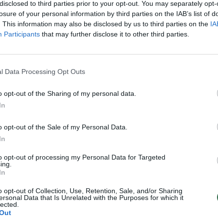
disclosed to third parties prior to your opt-out. You may separately opt-
losure of your personal information by third parties on the IAB’s list of
. This information may also be disclosed by us to third parties on the
IA
00:01:55
yme – išskirtinis
Antanas Sireika atskleidė, kas
Participants
that may further disclose it to other third parties.
jimas lygos džentelmenui
Utenos „Juventus“ pergalę
Sportas
Žinios
|
Sportas
l Data Processing Opt Outs
o opt-out of the Sharing of my personal data.
In
 „Žvelkime tiesai į akis –
Antanas Sireika: „Treneriai ni
 komanda laimėjo“
nebūna patenkinti“
o opt-out of the Sale of my Personal Data.
Sportas
Žinios
|
Sportas
In
to opt-out of processing my Personal Data for Targeted
ing.
In
o opt-out of Collection, Use, Retention, Sale, and/or Sharing
ersonal Data that Is Unrelated with the Purposes for which it
lected.
Out