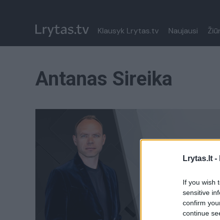
Klausyk Lrytas.tv
Naujausi
Žiū
Antanas Sireika
Lrytas.lt -
If you wish 
sensitive in
confirm you
continue se