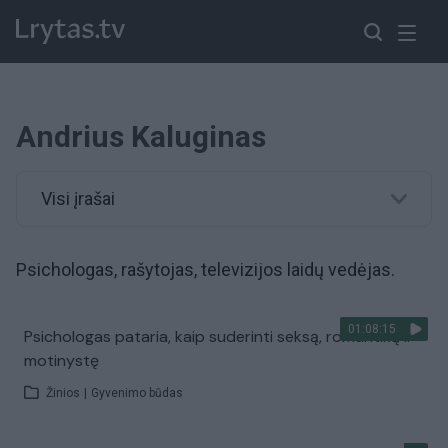
Andrius Kaluginas
Visi įrašai
Psichologas, rašytojas, televizijos laidų vedėjas.
01:08:15
Psichologas pataria, kaip suderinti seksą, romantiką ir
motinystę
Žinios
|
Gyvenimo būdas