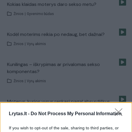
Kokias klaidas moterys daro sekso metu?
Žinios
|
Gyvenimo būdas
Kodėl moterims reikia po nedaug, bet dažnai?
Žinios
|
Vyrų akimis
Kunilingas – iškrypimas ar privalomas sekso
komponentas?
Žinios
|
Vyrų akimis
Moterys, kurios vyrus renkasi pagal absurdiškus
kriterijus
Lrytas.lt -
Do Not Process My Personal Information
Žinios
|
Vyrų akimis
If you wish to opt-out of the sale, sharing to third parties, or