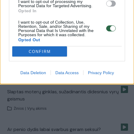
I want to opt-out of processing my
Personal Data for Targeted Advertising.
Opted In
Moterys masturbuojasi vis dažniau ir atranda įvairius
I want to opt-out of Collection, Use,
būdus
Retention, Sale, and/or Sharing of my
Personal Data that Is Unrelated with the
Žinios
|
Vyrų akimis
Purposes for which it was collected.
Opted Out
CONFIRM
Nimfomanė: reikia 6-7 orgazmų per dieną, bet ji nėra
ligonė
Žinios
|
Vyrų akimis
Data Deletion
Data Access
Privacy Policy
Slaptas moterų ginklas, sužadinantis didesnius vyrų
geismus
Žinios
|
Vyrų akimis
Ar penio dydis labai svarbus geram seksui?