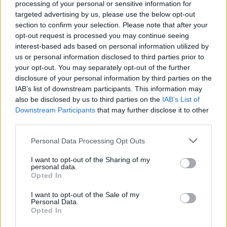
processing of your personal or sensitive information for
Po valdingos moters kauke slepiasi jautri mergaitė
targeted advertising by us, please use the below opt-out
section to confirm your selection. Please note that after your
Žinios
|
Vyrų akimis
opt-out request is processed you may continue seeing
interest-based ads based on personal information utilized by
us or personal information disclosed to third parties prior to
Šiuolaikinės amazonės. Kas jos ir kodėl joms nereikia
your opt-out. You may separately opt-out of the further
vyrų?
disclosure of your personal information by third parties on the
IAB’s list of downstream participants. This information may
Žinios
|
Vyrų akimis
also be disclosed by us to third parties on the
IAB’s List of
Downstream Participants
that may further disclose it to other
third parties.
Auskarai intymiose vietose – dėl aštresnių seksualinių
pojūčių?
Personal Data Processing Opt Outs
Žinios
|
Vyrų akimis
I want to opt-out of the Sharing of my
personal data.
Opted In
Tie, kurie Kalėdų nelaukia: juk rytoj vėl keiksimės ir
I want to opt-out of the Sale of my
meluosime
Personal Data.
Opted In
Žinios
|
Lietuvos diena