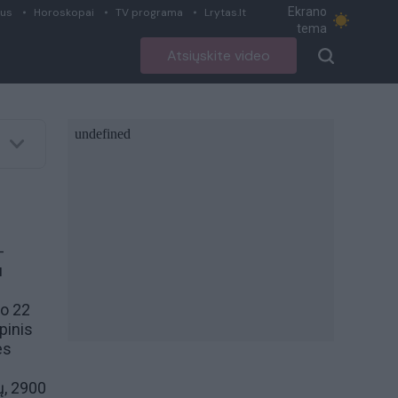
Ekrano
ius
Horoskopai
TV programa
Lrytas.lt
tema
Atsiųskite video
-
u
io 22
pinis
es
ų, 2900