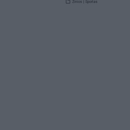
Žinios
|
Sportas