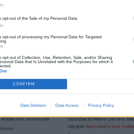
In
00:01:08
00:15:58
 Ukrainos skeletonininką –
Euforiją sukėlė ne tik Lietuvoje:
 Zelenskio reakcija ir kritika
pirmų lūpų – liudijimas ką žaid
o opt-out of the Sale of my Personal Data.
reiškė A. Reed ir S. Ambrulevič
Pasaulis
In
šou
to opt-out of processing my Personal Data for Targeted
Žinios
|
Sportas
ing.
In
o opt-out of Collection, Use, Retention, Sale, and/or Sharing
00:00:42
00:00
te magiškas A. Reed ir S.
„Plyšta širdis“: pagerbti žuvusi
ersonal Data that Is Unrelated with the Purposes for which it
lected.
čiaus akimirkas:
siekęs Ukrainos sportininkas
Out
kite olimpiniu šokiu
olimpinėse žaidynėse sulaukė
nemalonaus atsako
Sportas
CONFIRM
Žinios
|
Pasaulis
Data Deletion
Data Access
Privacy Policy
00:01:21
00:10
impinės žaidynės:
Pirmieji A. Reed ir S. Ambrulevi
 atidarymo ceremonija
įspūdžiai iš Milano: įvertino ža
sąlygas
Specialiai Lrytas, Italija
Pasaulis