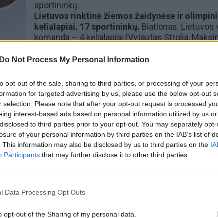
sportininkų.
Lietuvos rinktinė žiemos žaidynėse ir olimpini
kelialapiai. 17 sportininkų.
Biatlonas. Lietuvos 
komanda – 4 kelialapiai (
Vytautas Strolia
, Maks
Fominas,
Nikita Čigakas
, Jokūbas Mačkinė, Karol
Dombrovskis). Moterų komanda – 4 kelialapiai:
L
Do Not Process My Personal Information
Žurauskaitė
,
Judita Traubaitė
,
Natalija Kočergina
Urumova
.
to opt-out of the sale, sharing to third parties, or processing of your per
Dailusis čiuožimas.
Šokiai and ledo:
Allison Ree
formation for targeted advertising by us, please use the below opt-out s
Saulius Ambrulevičius
. Moterų varžybos.
Meda
r selection. Please note that after your opt-out request is processed y
Variakojytė
.
eing interest-based ads based on personal information utilized by us or
Lygumų slidinėjimas.
Lietuvos vyrų komanda –
disclosed to third parties prior to your opt-out. You may separately opt-
kelialapiai:
Tautvydas Strolia
,
Modestas Vaičiulis
losure of your personal information by third parties on the IAB’s list of
Matas Gražys
,
Daujotas Jonikas
. Lietuvos mote
. This information may also be disclosed by us to third parties on the
IA
komanda – 2 kelialapiai: Kornelija Sukovaitė, Iev
Participants
that may further disclose it to other third parties.
Dainytė, Eglė Savickaitė, Greta Gabrielė Kilbauska
Emilija Tamoševičiūtė.
Kalnų slidinėjimas.
Po vieną kelialapį vyrams ir
l Data Processing Opt Outs
moterims.
o opt-out of the Sharing of my personal data.