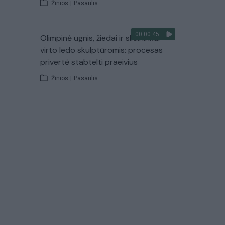
Žinios
|
Pasaulis
00:00:45
Olimpinė ugnis, žiedai ir slidininkai
virto ledo skulptūromis: procesas
privertė stabtelti praeivius
Žinios
|
Pasaulis