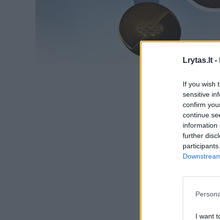
Lrytas.lt -
If you wish 
sensitive in
confirm you
continue se
information 
further disc
participants
Downstream 
Persona
I want t