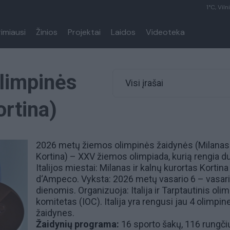
1°C, Viln
rimiausi
Žinios
Projektai
Laidos
Videoteka
limpinės
Visi įrašai
rtina)
2026 metų žiemos olimpinės žaidynės (Milanas
Kortina) – XXV žiemos olimpiada, kurią rengia d
Italijos miestai:
Milanas
ir kalnų kurortas Kortina
d‘Ampeco. Vyksta: 2026 metų vasario 6 – vasar
dienomis. Organizuoja: Italija ir
Tarptautinis olim
komitetas (IOC)
. Italija yra rengusi jau 4 olimpin
žaidynes.
Žaidynių programa:
16 sporto šakų, 116 rungči