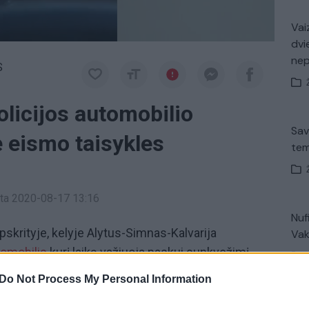
Vaiz
dvi
ne
S
licijos automobilio
Sav
 eismo taisykles
tem
inta 2020-08-17 13:16
Nuf
apskrityje, kelyje Alytus-Simnas-Kalvarija
Vak
tomobilis
kurį laiką važiuoja paskui sunkvežimį,
enkti. Deja, lenkimas vyksta kertant ištisinę liniją.
Do Not Process My Personal Information
V. 