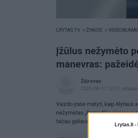
Volume
0%
LRYTAS.TV
>
ŽINIOS
>
VIDEOBUMA
Įžūlus nežymėto po
manevras: pažeidė
Žiūrovas
2020-08-17 12:51
, atnauj
Vaizdo įraše matyti, kaip Alytaus 
nežymėtas „Renault“
policijos au
tačiau galiausiai nusprendžia jį apl
Lrytas.lt -