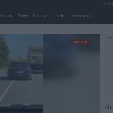
1°C, Viln
rimiausi
Žinios
Projektai
Laidos
Videoteka
Žiū