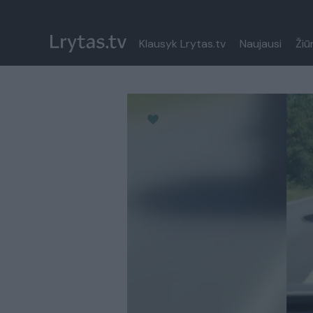
Klausyk Lrytas.tv
Naujausi
Žiū
Paremkite Ukrainą