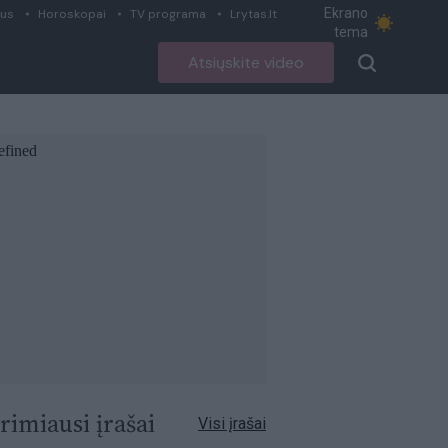
Ekrano
ius
Horoskopai
TV programa
Lrytas.lt
tema
Atsiųskite video
rimiausi įrašai
Visi įrašai