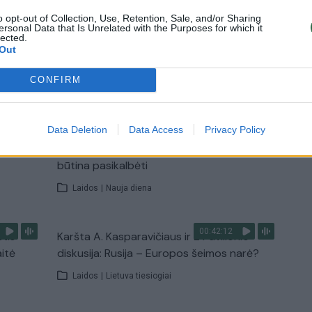
Žinios
|
Lietuvos diena
o opt-out of Collection, Use, Retention, Sale, and/or Sharing
ersonal Data that Is Unrelated with the Purposes for which it
lected.
Out
TV
CONFIRM
Visi įrašai
00:15:25
Data Deletion
Data Access
Privacy Policy
ų
Ruošiantis naujiems mokslo metams –
ažnai
vaikų teisių tarnybos primena: štai apie ką
būtina pasikalbėti
Laidos
|
Nauja diena
00:42:12
stis
Karšta A. Kasparavičiaus ir Ž Pavilionio
aitė
diskusija: Rusija – Europos šeimos narė?
Laidos
|
Lietuva tiesiogiai