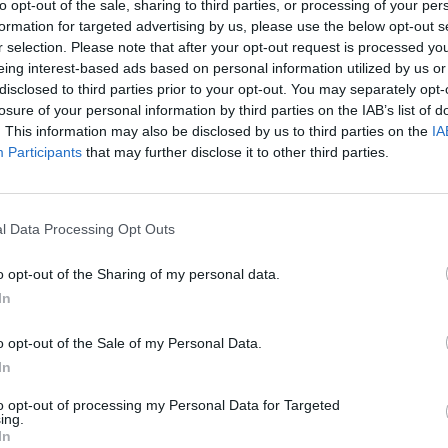
utomobiliai
Policija
ištisinė linija
to opt-out of the sale, sharing to third parties, or processing of your per
įsit
formation for targeted advertising by us, please use the below opt-out s
net
r selection. Please note that after your opt-out request is processed y
eing interest-based ads based on personal information utilized by us or
disclosed to third parties prior to your opt-out. You may separately opt-
losure of your personal information by third parties on the IAB’s list of
. This information may also be disclosed by us to third parties on the
IA
Participants
that may further disclose it to other third parties.
Visi įrašai
l Data Processing Opt Outs
2:40
00:03:52
mai –
Liūdna vyresnio amžiaus dirbančiųjų
nenori:
kasdienybė – priekabiavimas, patyčios ir
o opt-out of the Sharing of my personal data.
užgaulūs įvardžiai
In
Žinios
|
Lietuvos diena
o opt-out of the Sale of my Personal Data.
In
0:29
00:02:08
mas
Aukštaitijos pučiamųjų orkestras
to opt-out of processing my Personal Data for Targeted
3
Nyderlanduose apgynė čempionų vardą
ing.
In