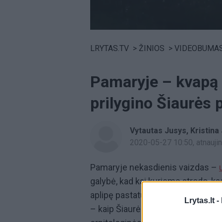
Volume
0%
LRYTAS.TV
>
ŽINIOS
>
VIDEOBUMA
Pamaryje – kvapą 
prilygino Šiaurės 
Vytautas Jusys, Kristina
2020-05-27 10:50
, atnauj
Pamaryje nekasdienis vaizdas –
galybė, kad kai kuriems atrodo, kad 
aplipę pastatus, o įlipti į automobi
Lrytas.lt -
– kaip Šiaurės pašvaistė“, – įspū