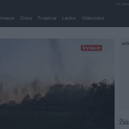
1°C, Viln
rimiausi
Žinios
Projektai
Laidos
Videoteka
Žiū