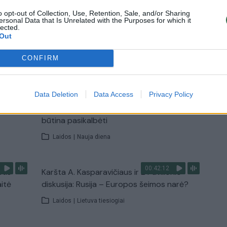
Žinios
|
Lietuvos diena
o opt-out of Collection, Use, Retention, Sale, and/or Sharing
ersonal Data that Is Unrelated with the Purposes for which it
lected.
Out
TV
CONFIRM
Visi įrašai
00:15:25
Data Deletion
Data Access
Privacy Policy
ų
Ruošiantis naujiems mokslo metams –
ažnai
vaikų teisių tarnybos primena: štai apie ką
būtina pasikalbėti
Laidos
|
Nauja diena
00:42:12
stis
Karšta A. Kasparavičiaus ir Ž Pavilionio
aitė
diskusija: Rusija – Europos šeimos narė?
Laidos
|
Lietuva tiesiogiai