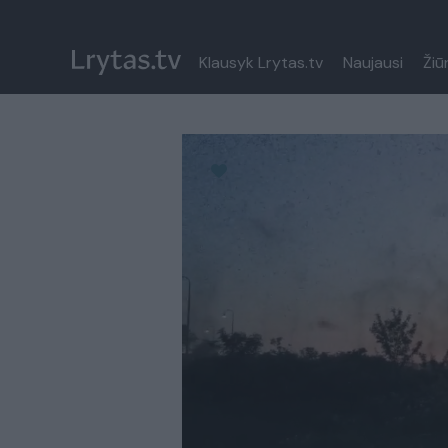
Klausyk Lrytas.tv
Naujausi
Žiū
Paremkite Ukrainą