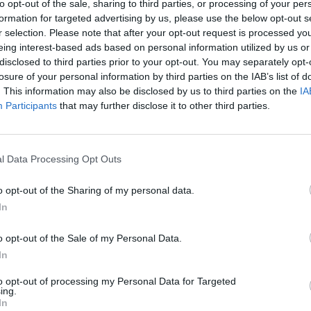
tautas Jusys.
to opt-out of the sale, sharing to third parties, or processing of your per
įsit
formation for targeted advertising by us, please use the below opt-out s
net
r selection. Please note that after your opt-out request is processed y
vabzdžiai
Vestuvės
spiečius
eing interest-based ads based on personal information utilized by us or
disclosed to third parties prior to your opt-out. You may separately opt-
losure of your personal information by third parties on the IAB’s list of
. This information may also be disclosed by us to third parties on the
IA
Participants
that may further disclose it to other third parties.
Visi įrašai
l Data Processing Opt Outs
2:40
00:03:52
mai –
Liūdna vyresnio amžiaus dirbančiųjų
nenori:
kasdienybė – priekabiavimas, patyčios ir
o opt-out of the Sharing of my personal data.
užgaulūs įvardžiai
In
Žinios
|
Lietuvos diena
o opt-out of the Sale of my Personal Data.
In
0:29
00:02:08
mas
Aukštaitijos pučiamųjų orkestras
to opt-out of processing my Personal Data for Targeted
3
Nyderlanduose apgynė čempionų vardą
ing.
In