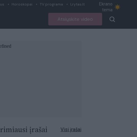
Ekrano
ius
Horoskopai
TV programa
Lrytas.lt
tema
Atsiųskite video
rimiausi įrašai
Visi įrašai