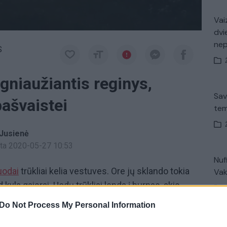
Vaiz
dvi
ne
S
gniaužiantis reginys,
Sav
pašvaistei
tem
 Jusienė
inta 2020-05-27 10:53
Nuf
uodai
trūkliai kelia vestuves. Ore jų sklando tokia
Vak
kyla gaisrai. Uodų trūkliai lenda į burnas, akis,
lį tampa iššūkiu. „Uodų truklių
vestuvės,
jų nerštas
Do Not Process My Personal Information
dingu vaizdu iš Ventės rago pasidalijo Ventės rago
V. 